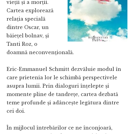
vieții și a morții.
Cartea explorează
relația specială
dintre Oscar, un
băiețel bolnav, și
Tanti Roz, o
doamnă neconvențională.
Eric-Emmanuel Schmitt dezvăluie modul în
care prietenia lor le schimbă perspectivele
asupra lumii. Prin dialoguri înțelepte și
momente pline de tandrețe, cartea dezbată
teme profunde și adâncește legătura dintre
cei doi.
În mijlocul întrebărilor ce ne înconjoară,