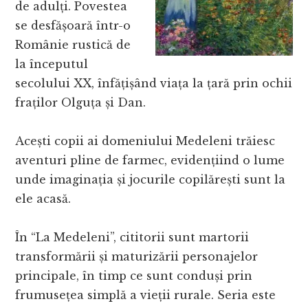
de adulți. Povestea
se desfășoară într-o
Românie rustică de
la începutul
secolului XX, înfățișând viața la țară prin ochii
fraților Olguța și Dan.
Acești copii ai domeniului Medeleni trăiesc
aventuri pline de farmec, evidențiind o lume
unde imaginația și jocurile copilărești sunt la
ele acasă.
În “La Medeleni”, cititorii sunt martorii
transformării și maturizării personajelor
principale, în timp ce sunt conduși prin
frumusețea simplă a vieții rurale. Seria este