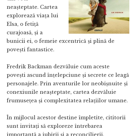
neașteptate. Cartea
explorează viața lui
Elsa, o fetiță
curajoasă, și a
bunicii ei, o femeie excentrică și plină de
povești fantastice.
Fredrik Backman dezvăluie cum aceste
povești ascund înțelepciune și secrete ce leagă
personajele. Prin aventurile lor neobișnuite și
conexiunile neașteptate, cartea dezvăluie
frumusețea și complexitatea relațiilor umane.
În mijlocul acestor destine împletite, cititorii
sunt invitați să exploreze întrebarea
importantă a iubirii și a reconcilierii.