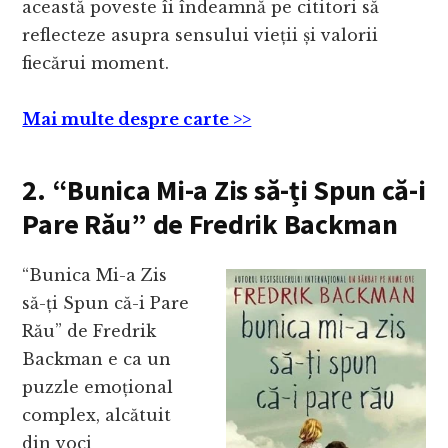
această poveste îi îndeamnă pe cititori să
reflecteze asupra sensului vieții și valorii
fiecărui moment.
Mai multe despre carte >>
2. “Bunica Mi-a Zis să-ți Spun că-i
Pare Rău” de Fredrik Backman
“Bunica Mi-a Zis
să-ți Spun că-i Pare
Rău” de Fredrik
Backman e ca un
puzzle emoțional
complex, alcătuit
din voci