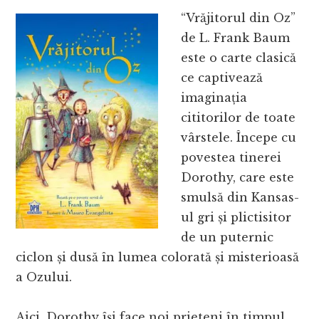
“Vrăjitorul din Oz”
de L. Frank Baum
este o carte clasică
ce captivează
imaginația
cititorilor de toate
vârstele. Începe cu
povestea tinerei
Dorothy, care este
smulsă din Kansas-
ul gri și plictisitor
de un puternic
ciclon și dusă în lumea colorată și misterioasă
a Ozului.
Aici, Dorothy își face noi prieteni în timpul