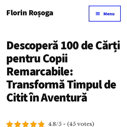
Additional
Skip
Florin Roșoga
to
menu
Menu
main
content
Descoperă 100 de Cărți
pentru Copii
Remarcabile:
Transformă Timpul de
Citit în Aventură
4.8/5 - (45 votes)