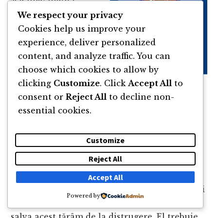
Romanul o
We respect your privacy
urmărește pe
Cookies help us improve your
tânărul Bastian
experience, deliver personalized
care fuge de
content, and analyze traffic. You can
realitatea sa tristă
choose which cookies to allow by
în lumea fantezistă
clicking
Customize
. Click
Accept All
to
a cărții “Povestea Fără Sfârșit”. Aici, Bastian
consent or
Reject All
to decline non-
intră într-o aventură extraordinară în ținutul
essential cookies.
Fantastica, care se află în pericol de a fi
consumat de un vid misterios cunoscut sub
Customize
numele de “Nimic”.
Reject All
Pe măsură ce călătorește prin Fantastica,
Accept All
Bastian întâlnește creaturi minunate și locuri
Powered by
uimitoare, fiind pus în fața provocării de a
salva acest tărâm de la distrugere. El trebuie