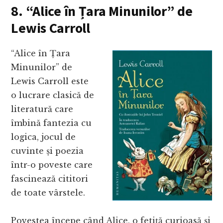
8. “Alice în Țara Minunilor” de
Lewis Carroll
“Alice în Țara
Minunilor” de
Lewis Carroll este
o lucrare clasică de
literatură care
îmbină fantezia cu
logica, jocul de
cuvinte și poezia
într-o poveste care
fascinează cititori
de toate vârstele.
Povestea începe când Alice, o fetiță curioasă și