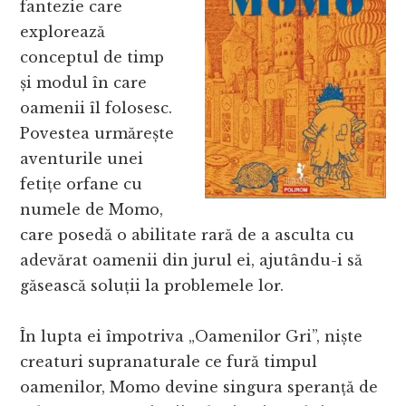
fantezie care
explorează
conceptul de timp
și modul în care
oamenii îl folosesc.
Povestea urmărește
aventurile unei
fetițe orfane cu
numele de Momo,
care posedă o abilitate rară de a asculta cu
adevărat oamenii din jurul ei, ajutându-i să
găsească soluții la problemele lor.
În lupta ei împotriva „Oamenilor Gri”, niște
creaturi supranaturale ce fură timpul
oamenilor, Momo devine singura speranță de