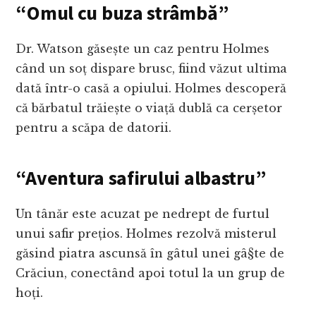
“Omul cu buza strâmbă”
Dr. Watson găsește un caz pentru Holmes
când un soț dispare brusc, fiind văzut ultima
dată într-o casă a opiului. Holmes descoperă
că bărbatul trăiește o viață dublă ca cerșetor
pentru a scăpa de datorii.
“Aventura safirului albastru”
Un tânăr este acuzat pe nedrept de furtul
unui safir prețios. Holmes rezolvă misterul
găsind piatra ascunsă în gâtul unei gâ§te de
Crăciun, conectând apoi totul la un grup de
hoți.