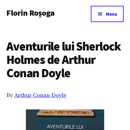
Additional
Skip
Florin Roșoga
to
menu
Menu
main
content
Aventurile lui Sherlock
Holmes de Arthur
Conan Doyle
By
Arthur Conan Doyle