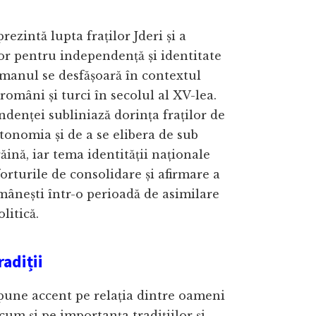
 prezintă lupta fraților Jderi și a
or pentru independență și identitate
manul se desfășoară în contextul
 români și turci în secolul al XV-lea.
enței subliniază dorința fraților de
utonomia și de a se elibera de sub
ăină, iar tema identității naționale
orturile de consolidare și afirmare a
omânești într-o perioadă de asimilare
olitică.
radiții
” pune accent pe relația dintre oameni
ecum și pe importanța tradițiilor și