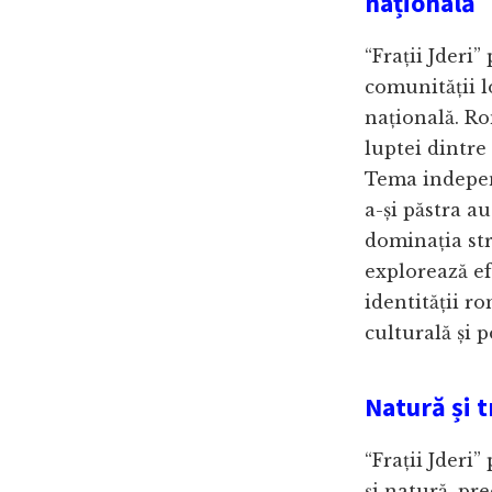
națională
“Frații Jderi”
comunității l
națională. Ro
luptei dintre
Tema independ
a-și păstra a
dominația str
explorează ef
identității r
culturală și p
Natură și t
“Frații Jderi
și natură, pr