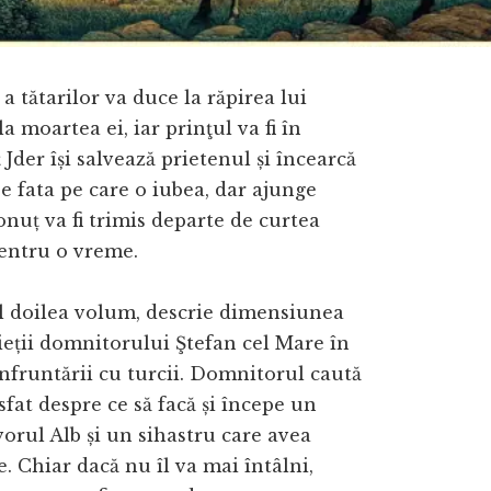
a tătarilor va duce la răpirea lui
la moartea ei, iar prinţul va fi în
 Jder își salvează prietenul și încearcă
pe fata pe care o iubea, dar ajunge
Ionuț va fi trimis departe de curtea
entru o vreme.
al doilea volum, descrie dimensiunea
vieții domnitorului Ştefan cel Mare în
nfruntării cu turcii. Domnitorul caută
fat despre ce să facă și începe un
orul Alb și un sihastru care avea
e. Chiar dacă nu îl va mai întâlni,