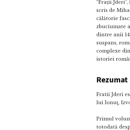
“Frații Jderi
scris de Miha
călătorie fasc
zbuciumate a
dintre anii 14
suspans, roma
complexe dint
istoriei româ
Rezumat F
Fratii Jderi e
lui Ionuţ, Iz
Primul volum 
totodată desp