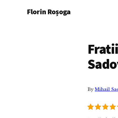
Additional
Skip
Florin Roșoga
to
menu
main
content
Frati
Sado
By
Mihail S