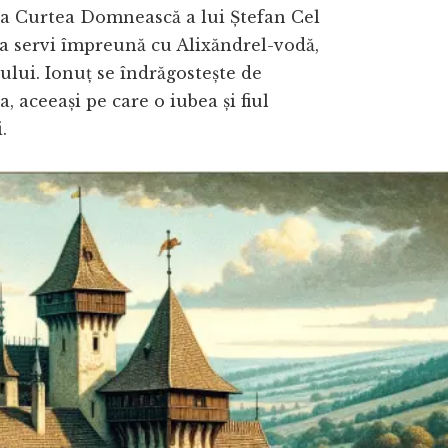
la Curtea Domnească a lui Ștefan Cel
a servi împreună cu Alixăndrel-vodă,
ului. Ionuț se îndrăgostește de
, aceeași pe care o iubea și fiul
.