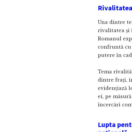
Rivalitatea
Una dintre te
rivalitatea și
Romanul explo
confruntă cu r
putere în cadr
Tema rivalităț
dintre frați, 
evidențiază l
ei, pe măsură
încercări co
Lupta pent