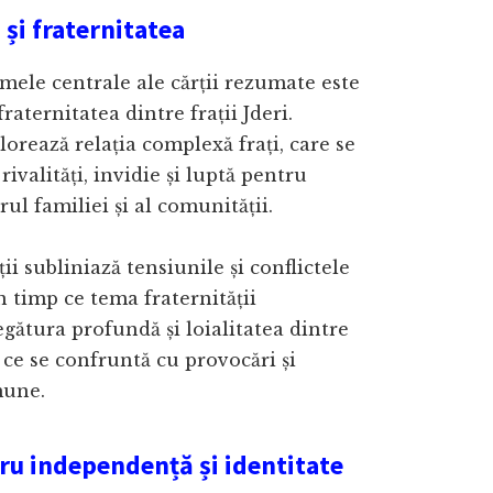
 și fraternitatea
mele centrale ale cărții rezumate este
 fraternitatea dintre frații Jderi.
rează relația complexă frați, care se
ivalități, invidie și luptă pentru
ul familiei și al comunității.
ii subliniază tensiunile și conflictele
în timp ce tema fraternității
egătura profundă și loialitatea dintre
 ce se confruntă cu provocări și
mune.
ru independență și identitate