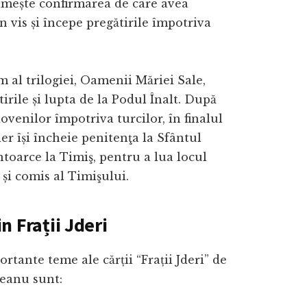
imește confirmarea de care avea
n vis și începe pregătirile împotriva
 al trilogiei, Oamenii Măriei Sale,
tirile și lupta de la Podul Înalt. După
ovenilor împotriva turcilor, în finalul
der își încheie penitenţa la Sfântul
ntoarce la Timiş, pentru a lua locul
 și comis al Timişului.
n Frații Jderi
rtante teme ale cărții “Frații Jderi” de
eanu sunt: