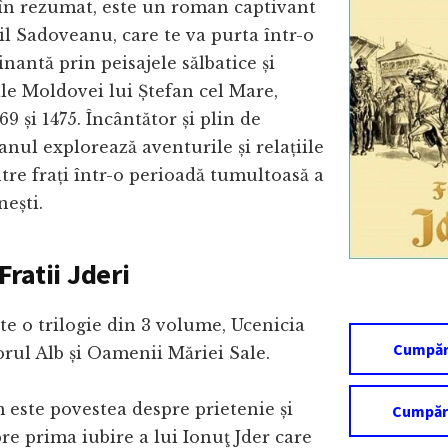
”, în rezumat, este un roman captivant
il Sadoveanu, care te va purta într-o
inantă prin peisajele sălbatice și
le Moldovei lui Ștefan cel Mare,
69 și 1475. Încântător și plin de
nul explorează aventurile și relațiile
re frați într-o perioadă tumultoasă a
nești.
ratii Jderi
ste o trilogie din 3 volume, Ucenicia
Cumpără
vorul Alb și Oamenii Măriei Sale.
este povestea despre prietenie și
Cumpăr
re prima iubire a lui Ionuţ Jder care