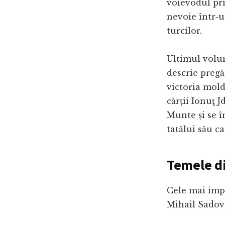
voievodul pr
nevoie într-u
turcilor.
Ultimul volum
descrie pregă
victoria mold
cărții Ionuţ J
Munte și se î
tatălui său ca
Temele di
Cele mai impo
Mihail Sadov