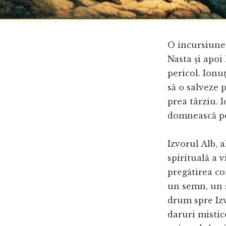
O incursiune 
Nasta și apoi 
pericol. Ionuț
să o salveze 
prea târziu. 
domnească p
Izvorul Alb, 
spirituală a 
pregătirea co
un semn, un s
drum spre Izv
daruri mistic