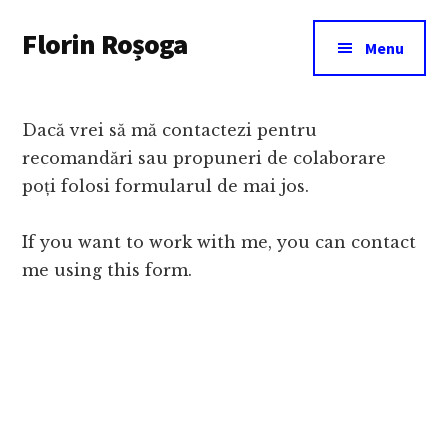
Additional
Skip
Florin Roșoga
to
menu
Menu
main
content
Dacă vrei să mă contactezi pentru
recomandări sau propuneri de colaborare
poți folosi formularul de mai jos.
If you want to work with me, you can contact
me using this form.