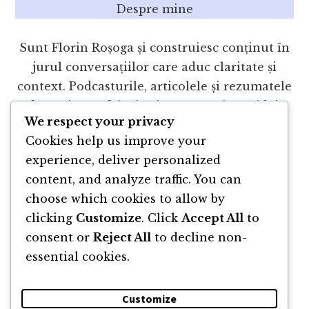
Despre mine
Sunt Florin Roșoga și construiesc conținut în
jurul conversațiilor care aduc claritate și
context. Podcasturile, articolele și rezumatele
de cărți sunt feluri prin care explorez idei,
We respect your privacy
întrebări și experiențe. Pe acest site găsești o
Cookies help us improve your
selecție din acest parcurs.
experience, deliver personalized
content, and analyze traffic. You can
Mai multe despre mine
-
Cursurile mele
-
choose which cookies to allow by
Cărți publicate
clicking
Customize
. Click
Accept All
to
Pagina de Facebook
LinkedIn
YouTube
Spotify
Goodread
Pagina de Facebook a p
consent or
Reject All
to decline non-
essential cookies.
Customize