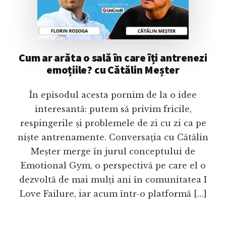
Cum ar arăta o sală în care îți antrenezi
emoțiile? cu Cătălin Meșter
În episodul acesta pornim de la o idee
interesantă: putem să privim fricile,
respingerile și problemele de zi cu zi ca pe
niște antrenamente. Conversația cu Cătălin
Meșter merge în jurul conceptului de
Emotional Gym, o perspectivă pe care el o
dezvoltă de mai mulți ani în comunitatea I
Love Failure, iar acum într-o platformă […]