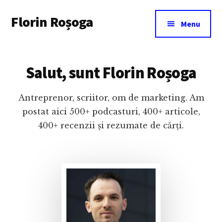
Additional
Skip
Florin Roșoga
to
menu
Menu
main
content
Salut, sunt Florin Roșoga
Antreprenor, scriitor, om de marketing. Am
postat aici 500+ podcasturi, 400+ articole,
400+ recenzii și rezumate de cărți.