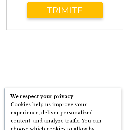
We respect your privacy
Mă găsești și aici:
Cookies help us improve your
Pagina de Facebook
LinkedIn
YouTube
Spotify
Goodrea
Pagina de Facebook 
experience, deliver personalized
content, and analyze traffic. You can
choose which cookies to allow by