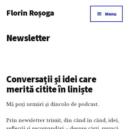
Additional
Skip
Florin Roșoga
to
menu
Menu
main
content
Newsletter
Conversații și idei care
merită citite în liniște
Mă poți urmări și dincolo de podcast.
Prin newsletter trimit, din când în când, idei,
reflecții și recomandări – despre cărți, muncă,