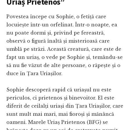
Uriaș Prietenos”
Povestea începe cu Sophie, o fetiță care
locuiește într-un orfelinat. Într-o noapte, ea
nu poate dormi și, privind pe fereastră,
observă o figură înaltă și misterioasă care
umblă pe străzi. Această creatură, care este de
fapt un uriaș, o vede pe Sophie și, temându-se
să nu fie văzut de alte persoane, o răpește și o
duce în Țara Uriașilor.
Sophie descoperă rapid că uriașul nu este
periculos, ci prietenos și binevoitor. El este
diferit de ceilalți uriași din Țara Uriașilor, care
sunt mult mai mari, mai fioroși și mănâncă
oameni. Marele Uriaș Prietenos (BFG) se