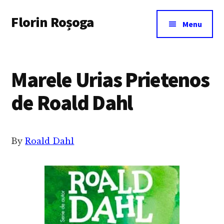
Additional
Skip
Florin Roșoga
to
menu
Menu
main
content
Marele Urias Prietenos
de Roald Dahl
By
Roald Dahl