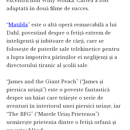
excentricului Willy Wonka. Cartea a fost
adaptată în două filme de succes.
“
Matilda
” este o altă operă remarcabilă a lui
Dahl, povestind despre o fetiță extrem de
inteligentă și iubitoare de cărți, care se
folosește de puterile sale telekinetice pentru
a lupta împotriva părinților ei neglijenți și a
directorului tiranic al școlii sale.
“James and the Giant Peach” (“James și
piersica uriașă”) este o poveste fantastică
despre un băiat care trăiește o serie de
aventuri în interiorul unei piersici uriașe, iar
“The BFG” (“Marele Uriaș Prietenos”)
urmărește prietenia dintre o fetiță orfană și