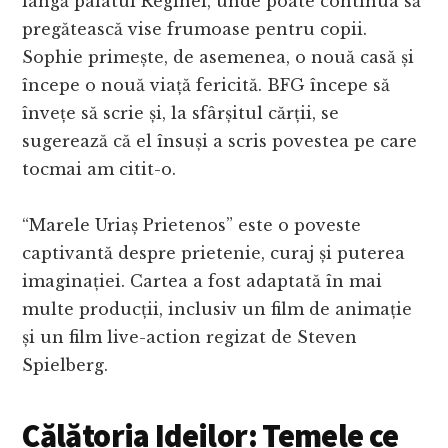
lângă palatul Reginei, unde poate continua să
pregătească vise frumoase pentru copii.
Sophie primește, de asemenea, o nouă casă și
începe o nouă viață fericită. BFG începe să
învețe să scrie și, la sfârșitul cărții, se
sugerează că el însuși a scris povestea pe care
tocmai am citit-o.
“Marele Uriaș Prietenos” este o poveste
captivantă despre prietenie, curaj și puterea
imaginației. Cartea a fost adaptată în mai
multe producții, inclusiv un film de animație
și un film live-action regizat de Steven
Spielberg.
Călătoria Ideilor: Temele ce