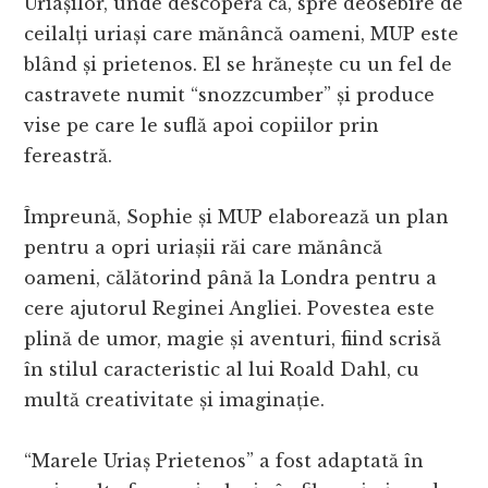
Uriașilor, unde descoperă că, spre deosebire de
ceilalți uriași care mănâncă oameni, MUP este
blând și prietenos. El se hrănește cu un fel de
castravete numit “snozzcumber” și produce
vise pe care le suflă apoi copiilor prin
fereastră.
Împreună, Sophie și MUP elaborează un plan
pentru a opri uriașii răi care mănâncă
oameni, călătorind până la Londra pentru a
cere ajutorul Reginei Angliei. Povestea este
plină de umor, magie și aventuri, fiind scrisă
în stilul caracteristic al lui Roald Dahl, cu
multă creativitate și imaginație.
“Marele Uriaș Prietenos” a fost adaptată în