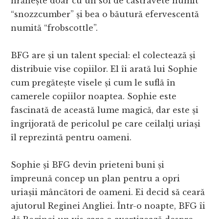
hrănește doar cu un soi de castravete numit
“snozzcumber” și bea o băutură efervescentă
numită “frobscottle”.
BFG are și un talent special: el colectează și
distribuie vise copiilor. El îi arată lui Sophie
cum pregătește visele și cum le suflă în
camerele copiilor noaptea. Sophie este
fascinată de această lume magică, dar este și
îngrijorată de pericolul pe care ceilalți uriași
îl reprezintă pentru oameni.
Sophie și BFG devin prieteni buni și
împreună concep un plan pentru a opri
uriașii mâncători de oameni. Ei decid să ceară
ajutorul Reginei Angliei. Într-o noapte, BFG îi