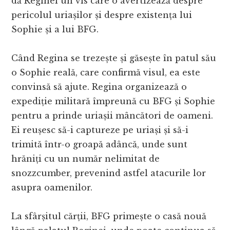
dă Reginei un vis care o avertizează despre
pericolul uriașilor și despre existența lui
Sophie și a lui BFG.
Când Regina se trezește și găsește în patul său
o Sophie reală, care confirmă visul, ea este
convinsă să ajute. Regina organizează o
expediție militară împreună cu BFG și Sophie
pentru a prinde uriașii mâncători de oameni.
Ei reușesc să-i captureze pe uriași și să-i
trimită într-o groapă adâncă, unde sunt
hrăniți cu un număr nelimitat de
snozzcumber, prevenind astfel atacurile lor
asupra oamenilor.
La sfârșitul cărții, BFG primește o casă nouă