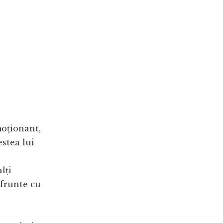
moționant,
estea lui
i
lți
nfrunte cu