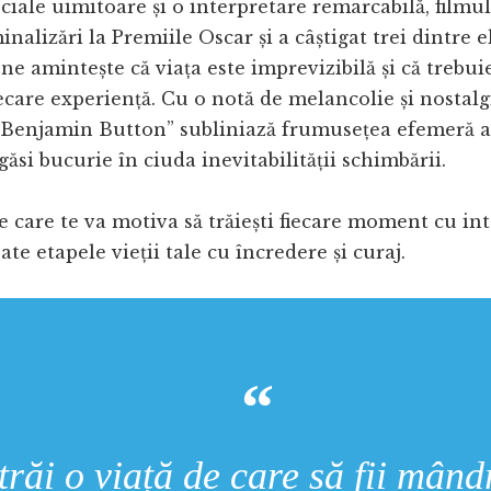
ciale uimitoare și o interpretare remarcabilă, filmul
alizări la Premiile Oscar și a câștigat trei dintre el
ne amintește că viața este imprevizibilă și că trebu
fiecare experiență. Cu o notă de melancolie și nostalg
 Benjamin Button” subliniază frumusețea efemeră a v
găsi bucurie în ciuda inevitabilității schimbării.
e care te va motiva să trăiești fiecare moment cu inte
ate etapele vieții tale cu încredere și curaj.
trăi o viață de care să fii mând