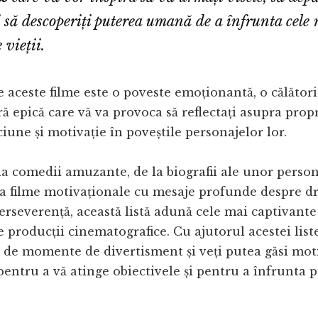
și să descoperiți puterea umană de a înfrunta cele
 vieții.
e aceste filme este o poveste emoționantă, o călător
ă epică care vă va provoca să reflectați asupra propri
ciune și motivație în poveștile personajelor lor.
a comedii amuzante, de la biografii ale unor persona
la filme motivaționale cu mesaje profunde despre dr
perseverență, această listă adună cele mai captivante 
e producții cinematografice. Cu ajutorul acestei liste
de momente de divertisment și veți putea găsi moti
pentru a vă atinge obiectivele și pentru a înfrunta 