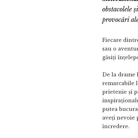
obstacolele 
provocări ale
Fiecare dintr
sau o aventur
găsiți înțelep
De la drame l
remarcabile 
prietenie și 
inspirațional
putea bucura 
aveți nevoie 
încredere.