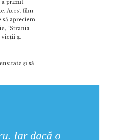
 a primit
e. Acest film
ie să apreciem
ie, “Strania
ieții și
nsitate și să
ru. Iar dacă o