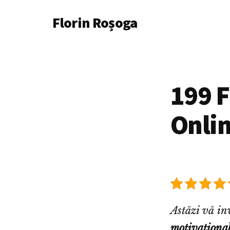
Additional
Skip
Florin Roșoga
to
menu
main
content
199 F
Onlin
Astăzi vă in
motivationa