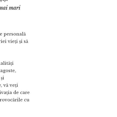
 mai mari
ie personală
ei vieți și să
lități
agoste,
și
, vă veți
vația de care
provocările cu