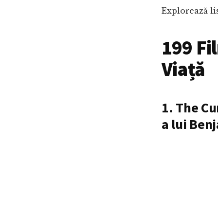
Explorează lis
199 Fi
Viață
1. The Cu
a lui Ben