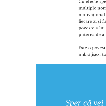
Cu efecte spe
multiple nomin
motivațional 
fiecare zi și 
poveste a lui
puterea de a 
Este o povest
îmbrățișezi to
Sper că vei 