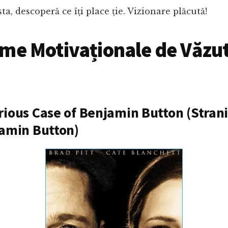
ta, descoperă ce îți place ție. Vizionare plăcută!
lme Motivaționale de Văzut
rious Case of Benjamin Button (Stran
jamin Button)