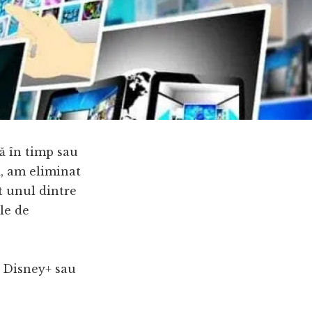
ă în timp sau
ă, am eliminat
t unul dintre
le de
x, Disney+ sau