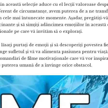
in această selecție aduce cu el lecții valoroase despr
iferent de circumstanțe, avem puterea de a ne trans
n cele mai întunecate momente. Așadar, pregătiți-vă 
cinante și să simțiți adâncimea emoțiilor în această 
ionale pe care vă invităm să o explorați.
ă lăsați purtați de emoții și să descoperiți povestea fi
inge sufletul și vă va alimenta pasiunea pentru viață
comandări de filme motivaționale care vă vor inspira
 puterea umană de a învinge orice obstacol.