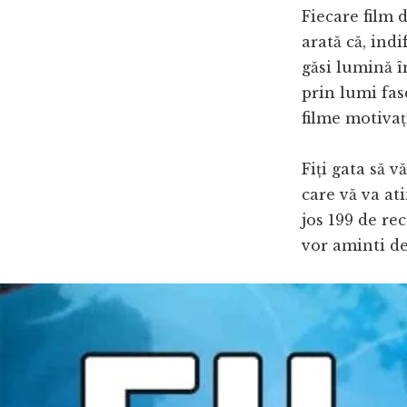
Fiecare film d
arată că, ind
găsi lumină î
prin lumi fas
filme motivaț
Fiți gata să v
care vă va at
jos 199 de re
vor aminti de