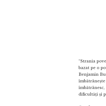
“Strania pov
bazat pe o po
Benjamin Butt
îmbătrânește i
îmbătrânesc, 
dificultăți și