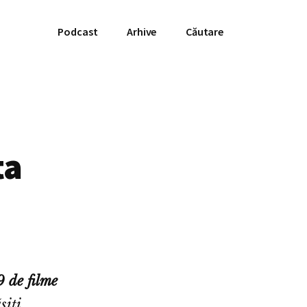
Podcast
Arhive
Căutare
ta
 de filme
șiți