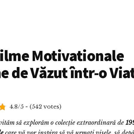
ilme Motivationale
e de Văzut într-o Via
4.8/5 - (542 votes)
vităm să explorăm o colecție extraordinară de
199
le
care vă vor inspira să vă urmați visele, să depă