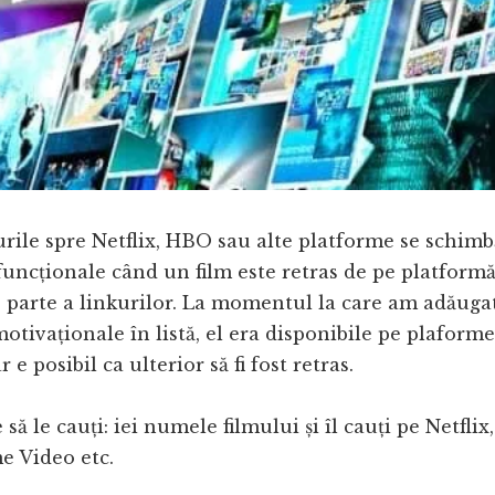
urile spre Netflix, HBO sau alte platforme se schimb
uncționale când un film este retras de pe platform
 parte a linkurilor. La momentul la care am adăuga
motivaționale în listă, el era disponibile pe plaforme
 e posibil ca ulterior să fi fost retras.
să le cauți: iei numele filmului și îl cauți pe Netfli
 Video etc.