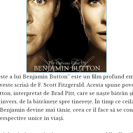
este a lui Benjamin Button” este un film profund e
veste scrisă de F. Scott Fitzgerald. Acesta spune pov
on, interpretat de Brad Pitt, care se naște bătrân ș
nvers, de la bătrânețe spre tinerețe. În timp ce ceila
Benjamin devine mai tânăr, ceea ce îl face să se co
 perspective unice în viață.