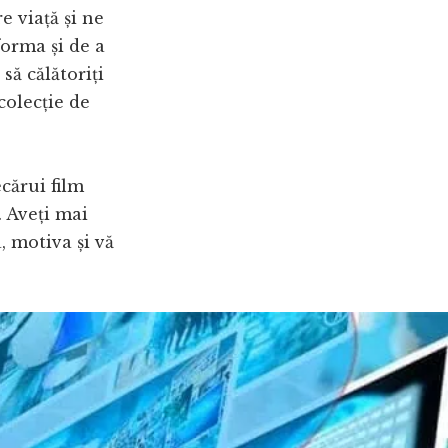
e viață și ne
forma și de a
să călătoriți
colecție de
ecărui film
. Aveți mai
, motiva și vă