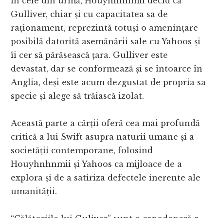
În cele din urmă, Houyhnhnmii decid că
Gulliver, chiar și cu capacitatea sa de
raționament, reprezintă totuși o amenințare
posibilă datorită asemănării sale cu Yahoos și
îi cer să părăsească țara. Gulliver este
devastat, dar se conformează și se întoarce în
Anglia, deși este acum dezgustat de propria sa
specie și alege să trăiască izolat.
Această parte a cărții oferă cea mai profundă
critică a lui Swift asupra naturii umane și a
societății contemporane, folosind
Houyhnhnmii și Yahoos ca mijloace de a
explora și de a satiriza defectele inerente ale
umanității.