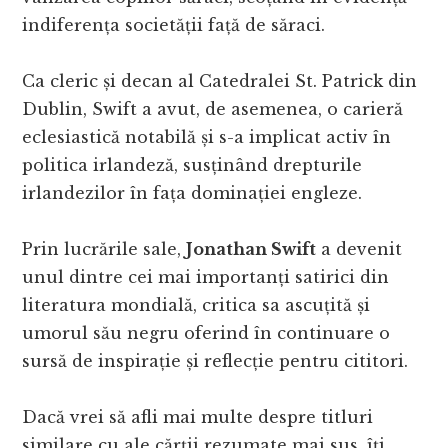
indiferența societății față de săraci.
Ca cleric și decan al Catedralei St. Patrick din
Dublin, Swift a avut, de asemenea, o carieră
eclesiastică notabilă și s-a implicat activ în
politica irlandeză, susținând drepturile
irlandezilor în fața dominației engleze.
Prin lucrările sale,
Jonathan Swift
a devenit
unul dintre cei mai importanți satirici din
literatura mondială, critica sa ascuțită și
umorul său negru oferind în continuare o
sursă de inspirație și reflecție pentru cititori.
Dacă vrei să afli mai multe despre titluri
similare cu ale cărții rezumate mai sus, îți