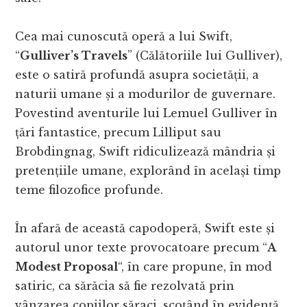
Cea mai cunoscută operă a lui Swift,
“
Gulliver’s Travels
” (Călătoriile lui Gulliver),
este o satiră profundă asupra societății, a
naturii umane și a modurilor de guvernare.
Povestind aventurile lui Lemuel Gulliver în
țări fantastice, precum Lilliput sau
Brobdingnag, Swift ridiculizează mândria și
pretențiile umane, explorând în același timp
teme filozofice profunde.
În afară de această capodoperă, Swift este și
autorul unor texte provocatoare precum “
A
Modest Proposal
“, în care propune, în mod
satiric, ca sărăcia să fie rezolvată prin
vânzarea copiilor săraci, scoțând în evidență