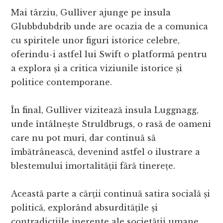
Mai târziu, Gulliver ajunge pe insula
Glubbdubdrib unde are ocazia de a comunica
cu spiritele unor figuri istorice celebre,
oferindu-i astfel lui Swift o platformă pentru
a explora și a critica viziunile istorice și
politice contemporane.
În final, Gulliver vizitează insula Luggnagg,
unde întâlnește Struldbrugs, o rasă de oameni
care nu pot muri, dar continuă să
îmbătrânească, devenind astfel o ilustrare a
blestemului imortalității fără tinerețe.
Această parte a cărții continuă satira socială și
politică, explorând absurditățile și
contradicțiile inerente ale societății umane