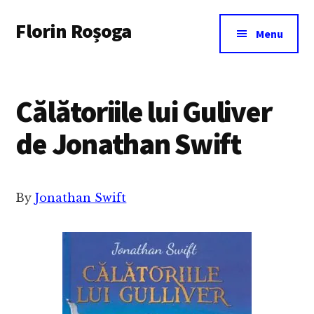
Additional
Skip
Florin Roșoga
to
menu
Menu
main
content
Călătoriile lui Guliver
de Jonathan Swift
By
Jonathan Swift