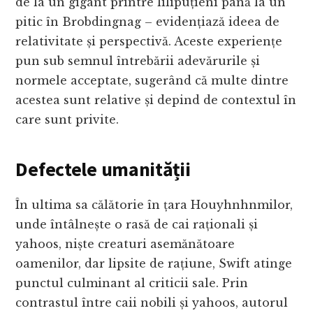
de la un gigant printre lilipuțieni până la un
pitic în Brobdingnag – evidențiază ideea de
relativitate și perspectivă. Aceste experiențe
pun sub semnul întrebării adevărurile și
normele acceptate, sugerând că multe dintre
acestea sunt relative și depind de contextul în
care sunt privite.
Defectele umanității
În ultima sa călătorie în țara Houyhnhnmilor,
unde întâlnește o rasă de cai raționali și
yahoos, niște creaturi asemănătoare
oamenilor, dar lipsite de rațiune, Swift atinge
punctul culminant al criticii sale. Prin
contrastul între caii nobili și yahoos, autorul