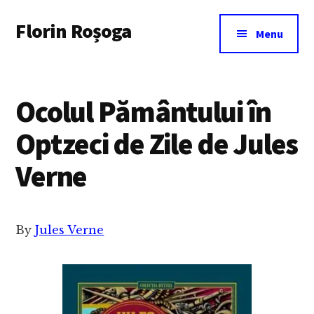
Additional
Skip
Florin Roșoga
to
menu
Menu
main
content
Ocolul Pământului în
Optzeci de Zile de Jules
Verne
By
Jules Verne