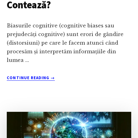
Contează?
Biasurile cognitive (cognitive biases sau
prejudecăți cognitive) sunt erori de gândire
(distorsiuni) pe care le facem atunci când
procesăm și interpretăm informațiile din
lumea …
ABOUT
CONTINUE READING
→
BIASURI
COGNITIVE:
CE
SUNT,
40
DE
EXEMPLE
&
DE