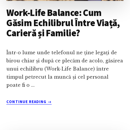
Work-Life Balance: Cum
Găsim Echilibrul Între Viață,
Carieră și Familie?
Într-o lume unde telefonul ne ține legați de
birou chiar și după ce plecăm de acolo, găsirea
unui echilibru (Work-Life Balance) între
timpul petrecut la muncă și cel personal
poate fi o …
ABOUT
CONTINUE READING
→
WORK-
LIFE
BALANCE:
CUM