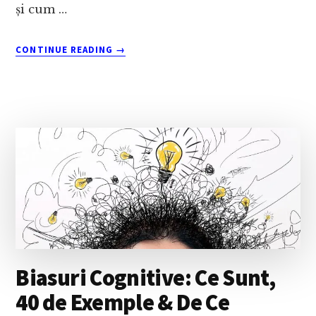
și cum …
ABOUT
CONTINUE READING
→
INTELIGENȚA
ARTIFICIALĂ
(AI):
CE
ESTE,
CUM
FUNCȚIONEAZĂ
ȘI
DE
CE
ESTE
IMPORTANTĂ
PENTRU
VIITOR?
Biasuri Cognitive: Ce Sunt,
40 de Exemple & De Ce