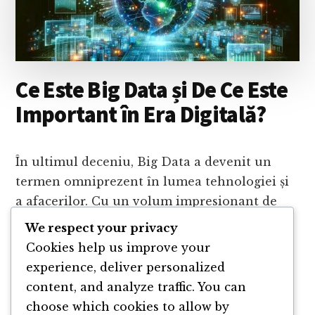
CE
CONTEAZĂ?
Ce Este Big Data și De Ce Este
Important în Era Digitală?
În ultimul deceniu, Big Data a devenit un
termen omniprezent în lumea tehnologiei și
a afacerilor. Cu un volum impresionant de
date generate zilnic de la miliarde de
We respect your privacy
dispozitive și interacțiuni …
Cookies help us improve your
experience, deliver personalized
ABOUT
CONTINUE READING
→
content, and analyze traffic. You can
CE
choose which cookies to allow by
ESTE