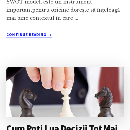
SWOT model, este un instrument
importantpentru oricine dorește să înțeleagă
mai bine contextul în care …
ABOUT
CONTINUE READING
→
SWOT
ANALYSIS:
CE
ESTE
ȘI
UNDE
NE
ESTE
UTILĂ
ANALIZA
SWOT
PERSONALĂ
SAU
ORGANIZAȚIONALĂ?
Cum Poți Lua Decizii Tot Mai