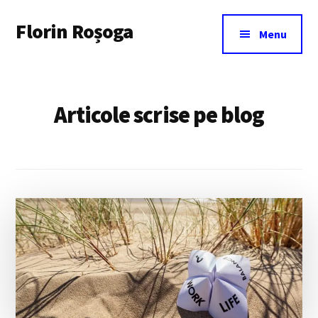
Additional
Skip
Florin Roșoga
to
menu
Menu
main
content
Articole scrise pe blog