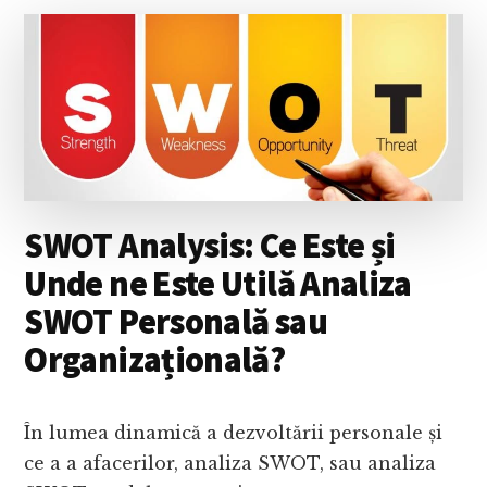
GĂSIM
ECHILIBRUL
ÎNTRE
VIAȚĂ,
CARIERĂ
ȘI
FAMILIE?
SWOT Analysis: Ce Este și
Unde ne Este Utilă Analiza
SWOT Personală sau
Organizațională?
În lumea dinamică a dezvoltării personale și
ce a a afacerilor, analiza SWOT, sau analiza