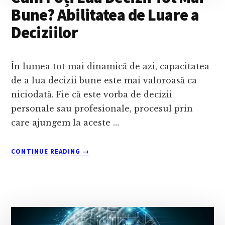
Bune? Abilitatea de Luare a
Deciziilor
În lumea tot mai dinamică de azi, capacitatea
de a lua decizii bune este mai valoroasă ca
niciodată. Fie că este vorba de decizii
personale sau profesionale, procesul prin
care ajungem la aceste …
ABOUT
CONTINUE READING
→
CUM
POȚI
LUA
DECIZII
TOT
MAI