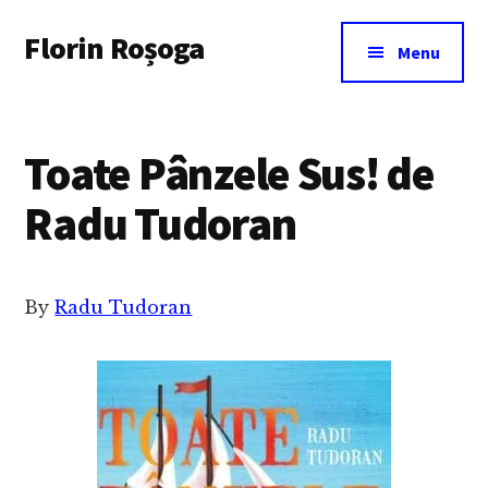
Additional
Skip
Florin Roșoga
to
menu
Menu
main
content
Toate Pânzele Sus! de
Radu Tudoran
By
Radu Tudoran