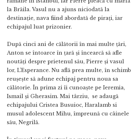
rămâne în Istanbul, iar Pierre pleacă cu marfă
la Brăila. Vasul nu a ajuns niciodată la
destinație, nava fiind abordată de pirați, iar
echipajul luat prizonier.
După cinci ani de călătorii în mai multe țări,
Anton se întoarce în țară și încearcă să afle
noutăți despre prietenul său, Pierre și vasul
lor, L’Esperance. Nu află prea multe, în schimb
reușește să adune echipaj pentru noua sa
călătorie. În prima zi îi cunoaște pe Ieremia,
Ismail și Gherasim. Mai târziu, se adaugă
echipajului Cristea Busuioc, Haralamb si
musul adolescent Mihu, împreună cu câinele
său, Negrilă.