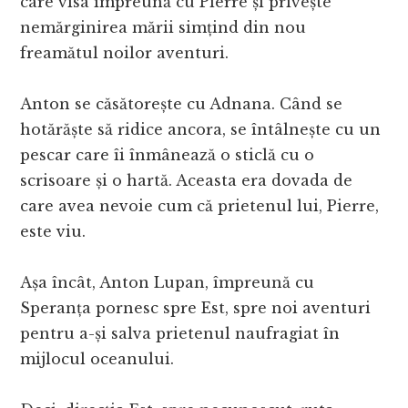
care visa împreună cu Pierre și privește
nemărginirea mării simțind din nou
freamătul noilor aventuri.
Anton se căsătorește cu Adnana. Când se
hotărăște să ridice ancora, se întâlnește cu un
pescar care îi înmânează o sticlă cu o
scrisoare și o hartă. Aceasta era dovada de
care avea nevoie cum că prietenul lui, Pierre,
este viu.
Așa încât, Anton Lupan, împreună cu
Speranța pornesc spre Est, spre noi aventuri
pentru a-și salva prietenul naufragiat în
mijlocul oceanului.