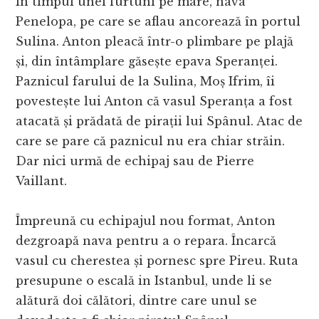
În timpul unei furtuni pe mare, nava
Penelopa, pe care se aflau ancorează în portul
Sulina. Anton pleacă într-o plimbare pe plajă
și, din întâmplare găsește epava Speranței.
Paznicul farului de la Sulina, Moș Ifrim, îi
povestește lui Anton că vasul Speranța a fost
atacată și prădată de pirații lui Spânul. Atac de
care se pare că paznicul nu era chiar străin.
Dar nici urmă de echipaj sau de Pierre
Vaillant.
Împreună cu echipajul nou format, Anton
dezgroapă nava pentru a o repara. Încarcă
vasul cu cherestea și pornesc spre Pireu. Ruta
presupune o escală in Istanbul, unde li se
alătură doi călători, dintre care unul se