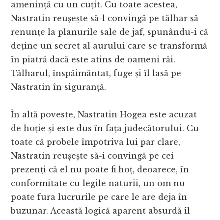
amenință cu un cuțit. Cu toate acestea,
Nastratin reușește să-l convingă pe tâlhar să
renunțe la planurile sale de jaf, spunându-i că
deține un secret al aurului care se transformă
în piatră dacă este atins de oameni răi.
Tâlharul, înspăimântat, fuge și îl lasă pe
Nastratin în siguranță.
În altă poveste, Nastratin Hogea este acuzat
de hoție și este dus în fața judecătorului. Cu
toate că probele împotriva lui par clare,
Nastratin reușește să-i convingă pe cei
prezenți că el nu poate fi hoț, deoarece, în
conformitate cu legile naturii, un om nu
poate fura lucrurile pe care le are deja în
buzunar. Această logică aparent absurdă îl