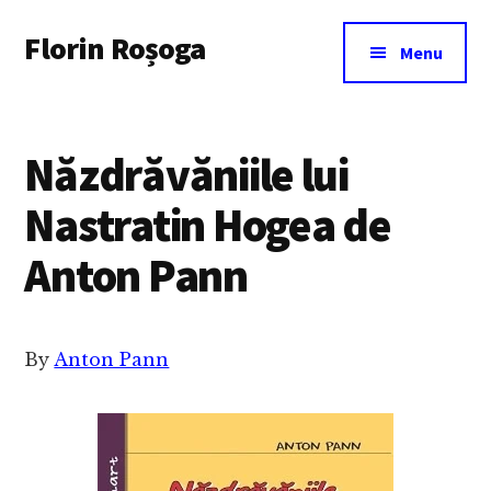
Additional
Skip
Florin Roșoga
to
menu
Menu
main
content
Năzdrăvăniile lui
Nastratin Hogea de
Anton Pann
By
Anton Pann