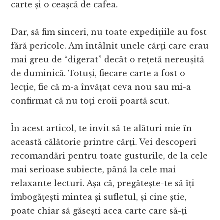
carte și o ceașcă de cafea.
Dar, să fim sinceri, nu toate expedițiile au fost
fără pericole. Am întâlnit unele cărți care erau
mai greu de “digerat” decât o rețetă nereușită
de duminică. Totuși, fiecare carte a fost o
lecție, fie că m-a învățat ceva nou sau mi-a
confirmat că nu toți eroii poartă scut.
În acest articol, te invit să te alături mie în
această călătorie printre cărți. Vei descoperi
recomandări pentru toate gusturile, de la cele
mai serioase subiecte, până la cele mai
relaxante lecturi. Așa că, pregătește-te să îți
îmbogățești mintea și sufletul, și cine știe,
poate chiar să găsești acea carte care să-ți