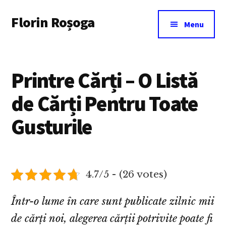
Additional
Skip
Florin Roșoga
to
menu
Menu
main
content
Printre Cărți – O Listă
de Cărți Pentru Toate
Gusturile
4.7/5 - (26 votes)
Într-o lume în care sunt publicate zilnic mii
de cărți noi, alegerea cărții potrivite poate fi