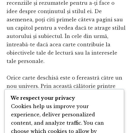
recenziile și rezumatele pentru a-ți face o
idee despre conținutul și stilul ei. De
asemenea, poți citi primele câteva pagini sau
un capitol pentru a vedea dacă te atrage stilul
autorului și subiectul. În cele din urmă,
întreabă-te dacă acea carte contribuie la
obiectivele tale de lectură sau la interesele
tale personale.
Orice carte deschisă este o fereastră către un
nou univers. Prin această călătorie printre
cărți, te invităm să descoperi lumi noi și să îți
We respect your privacy
îmbogățești cunoștințele. Împărtășește și tu
Cookies help us improve your
experiențele tale de lectură și hai să creăm
experience, deliver personalized
împreună o comunitate de cititori pasionați.
content, and analyze traffic. You can
choose which cookies to allow by