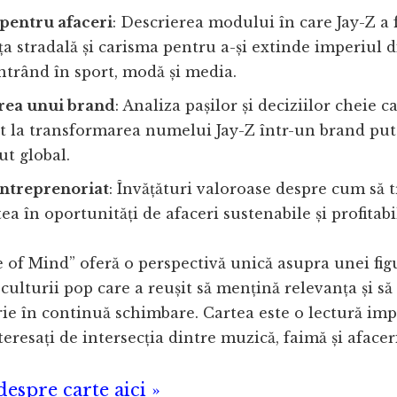
 pentru afaceri
: Descrierea modului în care Jay-Z a 
ța stradală și carisma pentru a-și extinde imperiul 
ntrând în sport, modă și media.
rea unui brand
: Analiza pașilor și deciziilor cheie c
t la transformarea numelui Jay-Z într-un brand put
t global.
antreprenoriat
: Învățături valoroase despre cum să 
tea în oportunități de afaceri sustenabile și profitabi
 of Mind” oferă o perspectivă unică asupra unei fig
culturii pop care a reușit să mențină relevanța și să
rie în continuă schimbare. Cartea este o lectură im
teresați de intersecția dintre muzică, faimă și afaceri
espre carte aici »