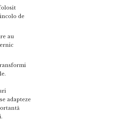
folosit
dincolo de
are au
ernic
transformi
le.
uri
 se adapteze
portantă
.