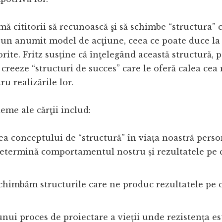
ă cititorii să recunoască şi să schimbe “structura” c
-un anumit model de acţiune, ceea ce poate duce la 
rite. Fritz susține că înţelegând această structură, 
 creeze “structuri de succes” care le oferă calea cea
ru realizările lor.
teme ale cărţii includ:
ea conceptului de “structură” în viața noastră perso
etermină comportamentul nostru și rezultatele pe c
himbăm structurile care ne produc rezultatele pe c
nui proces de proiectare a vieții unde rezistența e