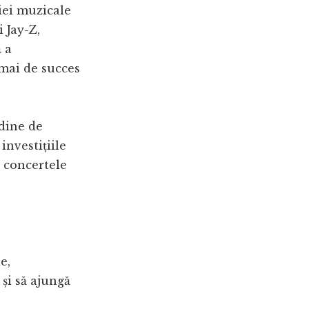
riei muzicale
 Jay-Z,
 a
 mai de succes
udine de
investițiile
i concertele
e,
și să ajungă