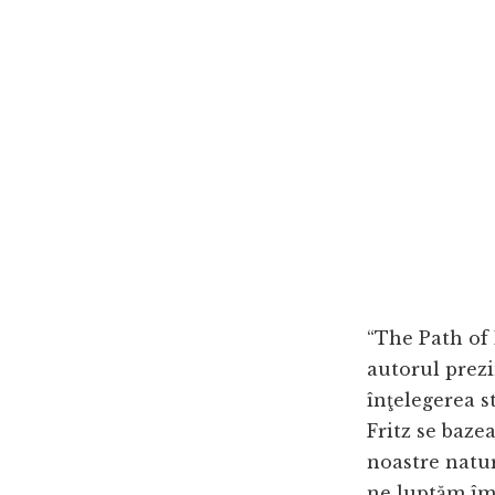
“The Path of 
autorul prezi
înţelegerea 
Fritz se baze
noastre natur
ne luptăm împ