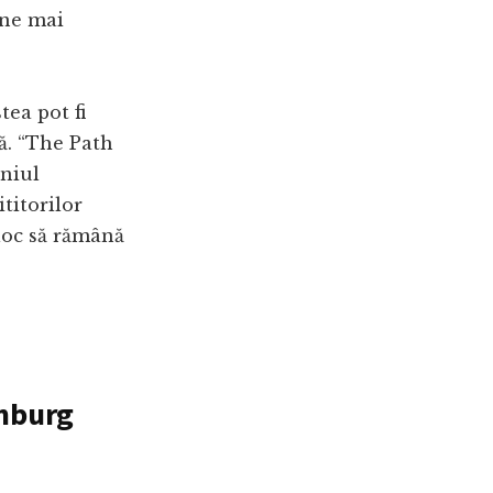
ine mai
tea pot fi
lă. “The Path
eniul
titorilor
 loc să rămână
enburg