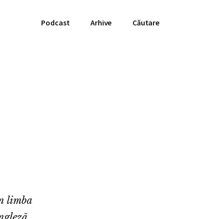
Podcast
Arhive
Căutare
în limba
ngleză