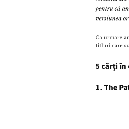
pentru că am 
versiunea or
Ca urmare am 
titluri care s
5 cărți î
1. The Pa