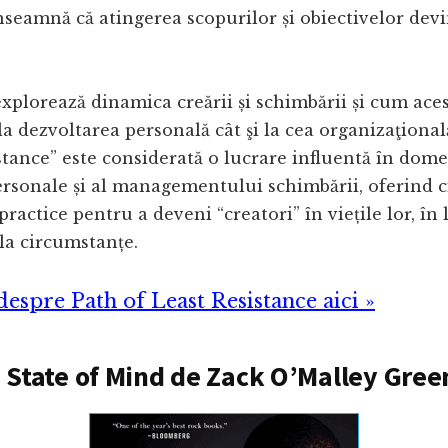
nseamnă că atingerea scopurilor și obiectivelor dev
explorează dinamica creării și schimbării și cum aces
 la dezvoltarea personală cât şi la cea organizaţiona
stance” este considerată o lucrare influentă în dom
ersonale și al managementului schimbării, oferind ci
ractice pentru a deveni “creatori” în viețile lor, în
 la circumstanțe.
espre Path of Least Resistance aici »
 State of Mind de Zack O’Malley Gre