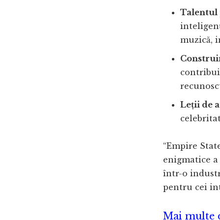
Talentul
inteligen
muzică, i
Construi
contribui
recunoscu
Leții de 
celebrita
“Empire State
enigmatice a 
într-o indust
pentru cei in
Mai multe d