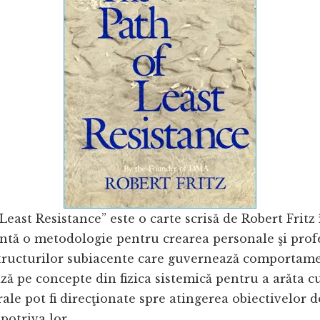
Least Resistance” este o carte scrisă de Robert Fritz 
ntă o metodologie pentru crearea personale şi prof
structurilor subiacente care guvernează comportam
ază pe concepte din fizica sistemică pentru a arăta 
ale pot fi direcţionate spre atingerea obiectivelor do
otriva lor.