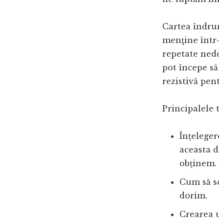
Cartea îndrum
menţine într
repetate nedo
pot începe să
rezistivă pent
Principalele 
Înțeleger
aceasta d
obținem.
Cum să sc
dorim.
Crearea u