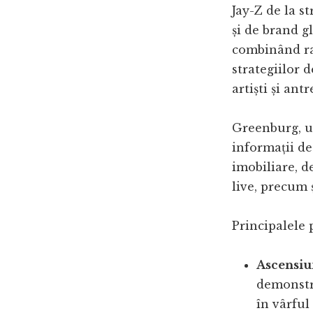
Jay-Z de la s
și de brand g
combinând rap
strategiilor 
artiști și ant
Greenburg, un
informații des
imobiliare, d
live, precum ș
Principalele 
Ascensiu
demonstrâ
în vârful