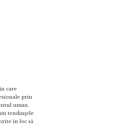
în care
esionale prin
entul uman.
cum tendinţele
rite în loc să