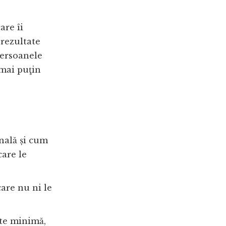
are îi
rezultate
persoanele
 mai puţin
nală și cum
are le
are nu ni le
ste minimă,