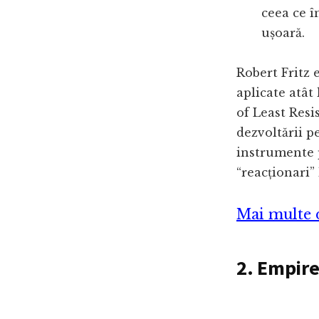
ceea ce î
ușoară.
Robert Fritz 
aplicate atât
of Least Resi
dezvoltării p
instrumente p
“reacționari”
Mai multe d
2. Empire