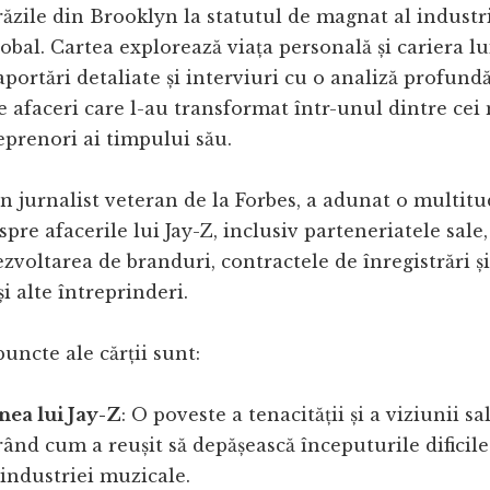
trăzile din Brooklyn la statutul de magnat al indust
lobal. Cartea explorează viața personală și cariera lui
ortări detaliate și interviuri cu o analiză profundă
de afaceri care l-au transformat într-unul dintre cei
reprenori ai timpului său.
 jurnalist veteran de la Forbes, a adunat o multit
pre afacerile lui Jay-Z, inclusiv parteneriatele sale, 
ezvoltarea de branduri, contractele de înregistrări ș
i alte întreprinderi.
puncte ale cărții sunt:
nea lui Jay-Z
: O poveste a tenacității și a viziunii sal
nd cum a reușit să depășească începuturile dificile 
 industriei muzicale.