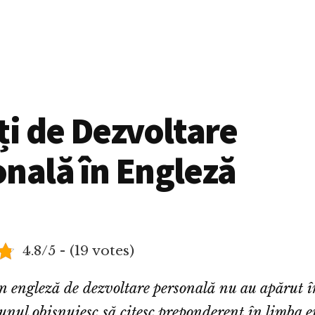
ți de Dezvoltare
nală în Engleză
4.8/5 - (19 votes)
în engleză de dezvoltare personală nu au apărut 
nul obișnuiesc să citesc preponderent în limba e