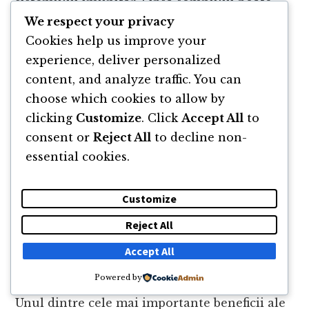
sistemului imunitar. Lipsa somnului poate
We respect your privacy
slăbi sistemul imunitar, făcându-te mai
Cookies help us improve your
susceptibil la infecții și boli. Pe de altă parte,
experience, deliver personalized
un somn adecvat poate ajuta la lupta
content, and analyze traffic. You can
împotriva infecțiilor și reduce riscul de
choose which cookies to allow by
afecțiuni cronice, cum ar fi bolile de inimă și
clicking
Customize
. Click
Accept All
to
diabetul.
consent or
Reject All
to decline non-
essential cookies.
Astfel, somnul nu este doar o chestiune de
odihnă, ci și un factor important în
menținerea sănătății generale.
Customize
Reject All
Gestionarea Stresului și
Accept All
Emoțiilor
Powered by
Unul dintre cele mai importante beneficii ale