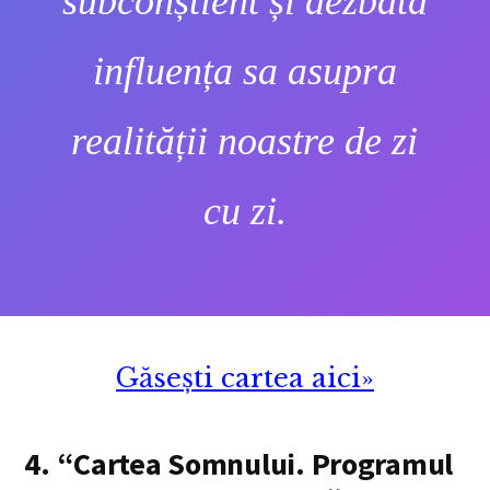
subconștient și dezbată
influența sa asupra
realității noastre de zi
cu zi.
Găsești cartea aici»
4. “Cartea Somnului. Programul