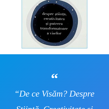
“De ce Visăm? Despre