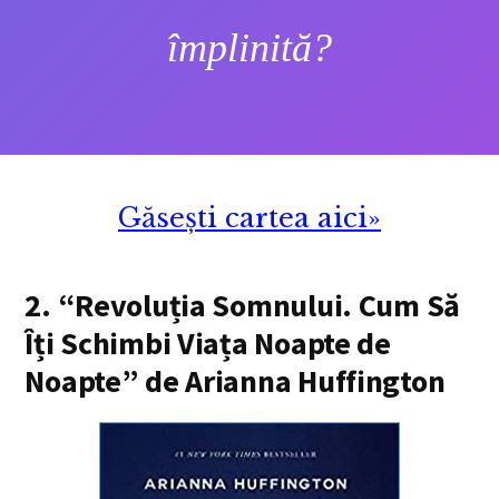
împlinită?
Găsești cartea aici»
2. “Revoluția Somnului. Cum Să
Îți Schimbi Viața Noapte de
Noapte” de Arianna Huffington