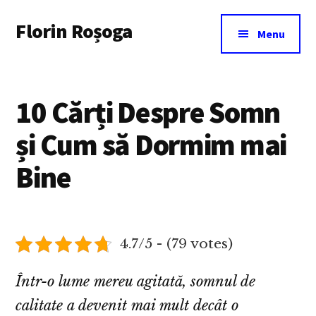
Additional
Skip
Florin Roșoga
to
menu
Menu
main
content
10 Cărți Despre Somn
și Cum să Dormim mai
Bine
4.7/5 - (79 votes)
Într-o lume mereu agitată, somnul de
calitate a devenit mai mult decât o