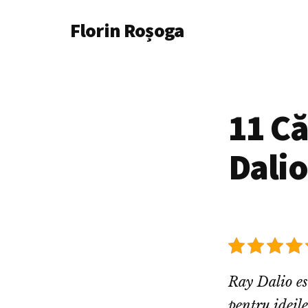
Additional
Skip
Florin Roșoga
to
menu
main
content
11 C
Dalio
Ray Dalio est
pentru ideil