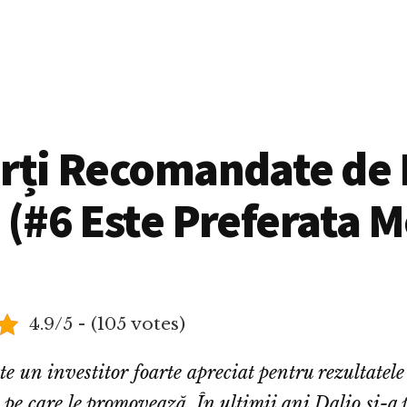
ărți Recomandate de
 (#6 Este Preferata 
4.9/5 - (105 votes)
e un investitor foarte apreciat pentru rezultatele 
e pe care le promovează. În ultimii ani Dalio și-a