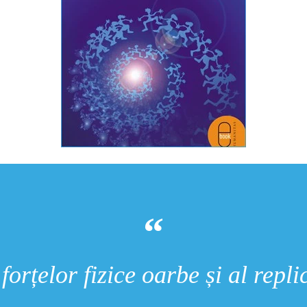
forțelor fizice oarbe și al repli