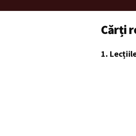
Cărți 
1. Lecțiil