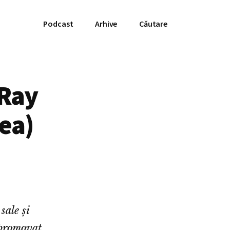
Podcast
Arhive
Căutare
 Ray
Mea)
sale și
 promovat