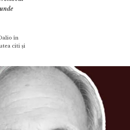
 unde
Dalio în
tea citi și