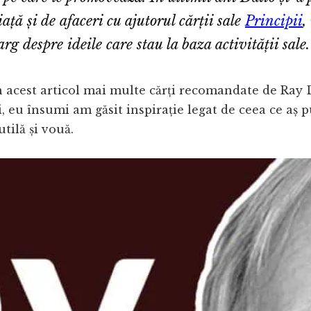
viață și de afaceri cu ajutorul cărții sale
Principii
,
arg despre ideile care stau la baza activității sale.
 acest articol mai multe cărți recomandate de Ray 
, eu însumi am găsit inspirație legat de ceea ce aș pu
utilă și vouă.