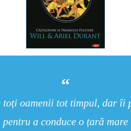
 toți oamenii tot timpul, dar îi 
pentru a conduce o țară mare