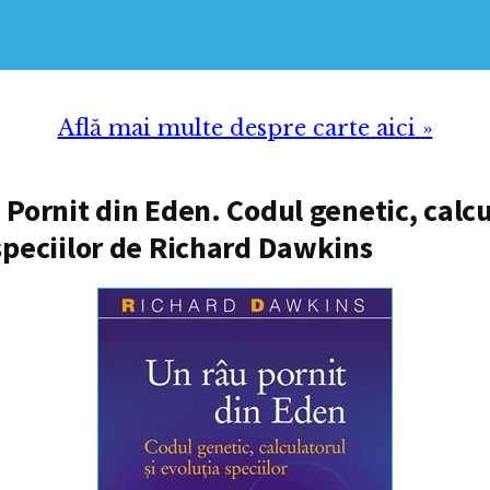
Află mai multe despre carte aici »
 Pornit din Eden. Codul genetic, calcu
speciilor de Richard Dawkins