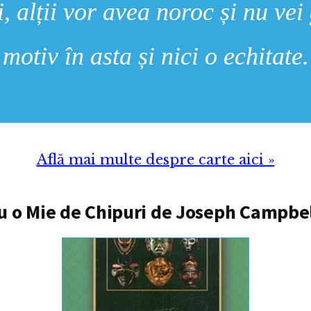
i, alții vor avea noroc și nu vei
motiv în asta și nici o echitate.
Află mai multe despre carte aici »
cu o Mie de Chipuri de Joseph Campbe