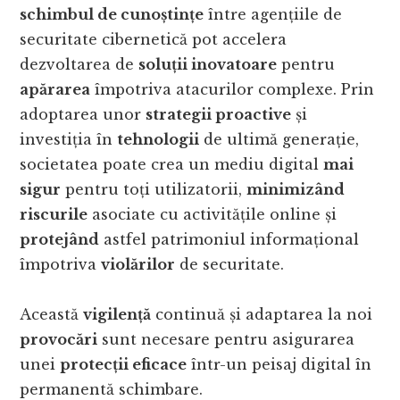
schimbul de cunoștințe
între agențiile de
securitate cibernetică pot accelera
dezvoltarea de
soluții inovatoare
pentru
apărarea
împotriva atacurilor complexe. Prin
adoptarea unor
strategii proactive
și
investiția în
tehnologii
de ultimă generație,
societatea poate crea un mediu digital
mai
sigur
pentru toți utilizatorii,
minimizând
riscurile
asociate cu activitățile online și
protejând
astfel patrimoniul informațional
împotriva
violărilor
de securitate.
Această
vigilență
continuă și adaptarea la noi
provocări
sunt necesare pentru asigurarea
unei
protecții eficace
într-un peisaj digital în
permanentă schimbare.