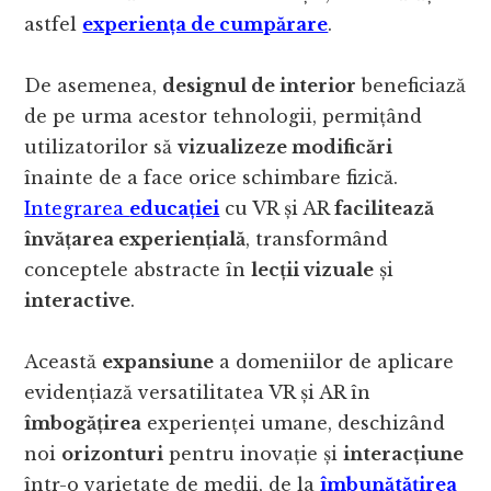
astfel
experiența de cumpărare
.
De asemenea,
designul de interior
beneficiază
de pe urma acestor tehnologii, permițând
utilizatorilor să
vizualizeze modificări
înainte de a face orice schimbare fizică.
Integrarea
educației
cu VR și AR
facilitează
învățarea experiențială
, transformând
conceptele abstracte în
lecții vizuale
și
interactive
.
Această
expansiune
a domeniilor de aplicare
evidențiază versatilitatea VR și AR în
îmbogățirea
experienței umane, deschizând
noi
orizonturi
pentru inovație și
interacțiune
într-o varietate de medii, de la
îmbunătățirea