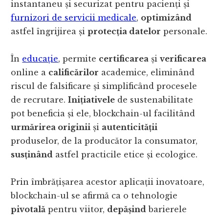
instantaneu și securizat pentru pacienți și
furnizori de servicii medicale
,
optimizând
astfel îngrijirea și
protecția datelor
personale.
În
educație
, permite
certificarea
și
verificarea
online a
calificărilor
academice, eliminând
riscul de falsificare și simplificând procesele
de recrutare.
Inițiativele
de sustenabilitate
pot beneficia și ele, blockchain-ul facilitând
urmărirea originii
și
autenticității
produselor, de la producător la consumator,
susținând
astfel practicile etice și ecologice.
Prin îmbrățișarea acestor aplicații inovatoare,
blockchain-ul se afirmă ca o tehnologie
pivotală
pentru viitor,
depășind
barierele