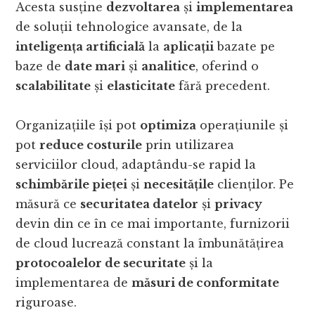
Acesta susține
dezvoltarea
și
implementarea
de soluții tehnologice avansate, de la
inteligența artificială
la
aplicații
bazate pe
baze de
date mari
și
analitice
, oferind o
scalabilitate
și
elasticitate
fără precedent.
Organizațiile își pot
optimiza
operațiunile și
pot
reduce costurile
prin utilizarea
serviciilor cloud, adaptându-se rapid la
schimbările pieței
și
necesitățile
clienților. Pe
măsură ce
securitatea datelor
și
privacy
devin din ce în ce mai importante, furnizorii
de cloud lucrează constant la îmbunătățirea
protocoalelor de securitate
și la
implementarea de
măsuri de conformitate
riguroase.