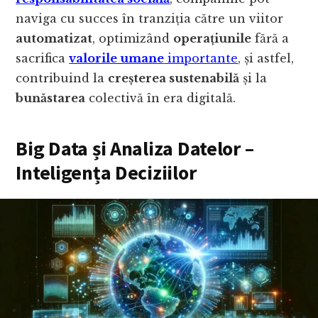
naviga cu succes în tranziția către un viitor
automatizat
, optimizând
operațiunile
fără a
sacrifica
valorile umane
importante
, și astfel,
contribuind la
creșterea sustenabilă
și la
bunăstarea
colectivă în era digitală.
Big Data și Analiza Datelor –
Inteligența Deciziilor