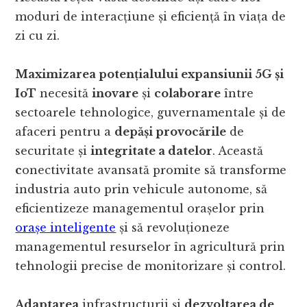
moduri de interacțiune și eficiență în viața de
zi cu zi.
Maximizarea potențialului expansiunii 5G și
IoT
necesită
inovare
și
colaborare
între
sectoarele tehnologice, guvernamentale și de
afaceri pentru a
depăși provocările
de
securitate și
integritate a datelor
. Această
c
onectivitate avansată promite să transforme
industria auto prin vehicule autonome, să
eficientizeze managementul orașelor prin
orașe inteligente
și să revoluționeze
managementul resurselor în agricultură prin
tehnologii precise de monitorizare și control.
Adaptarea
infrastructurii și
dezvoltarea de