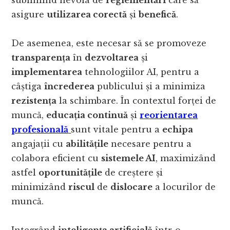
subliniind nevoia de
reglementări
care să
asigure
utilizarea corectă
și
benefică
.
De asemenea, este necesar să se promoveze
transparența
în
dezvoltarea
și
implementarea
tehnologiilor AI, pentru a
câștiga
încrederea
publicului și a minimiza
rezistența
la schimbare. În contextul forței de
muncă,
educația continuă
și
reorientarea
profesională
sunt vitale pentru a
echipa
angajații cu
abilitățile
necesare pentru a
colabora eficient cu
sistemele AI
, maximizând
astfel
oportunitățile
de creștere și
minimizând
riscul
de
dislocare
a locurilor de
muncă.