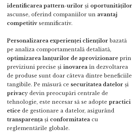
identificarea pattern-urilor
și
oportunităților
ascunse, oferind companiilor un
avantaj
competitiv
semnificativ.
Personalizarea experienței clienților
bazată
pe analiza comportamentală detaliată,
optimizarea lanțurilor de aprovizionare
prin
previziuni precise și
inovarea
în dezvoltarea
de produse sunt doar câteva dintre beneficiile
tangibile. Pe măsură ce
securitatea datelor
și
privac
y devin preocupări centrale de
tehnologie, este necesar să se adopte
practici
etice
de gestionare a datelor, asigurând
transparența
și
conformitatea
cu
reglementările globale.