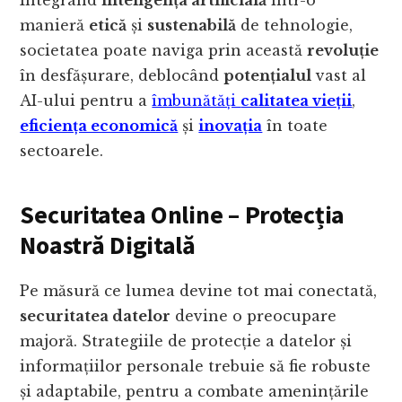
Integrând
inteligența artificială
într-o
manieră
etică
și
sustenabilă
de tehnologie,
societatea poate naviga prin această
revoluție
în desfășurare, deblocând
potențialul
vast al
AI-ului pentru a
îmbunătăți
calitatea vieții
,
eficiența economică
și
inovația
în toate
sectoarele.
Securitatea Online – Protecția
Noastră Digitală
Pe măsură ce lumea devine tot mai conectată,
securitatea datelor
devine o preocupare
majoră. Strategiile de protecție a datelor și
informațiilor personale trebuie să fie robuste
și adaptabile, pentru a combate amenințările