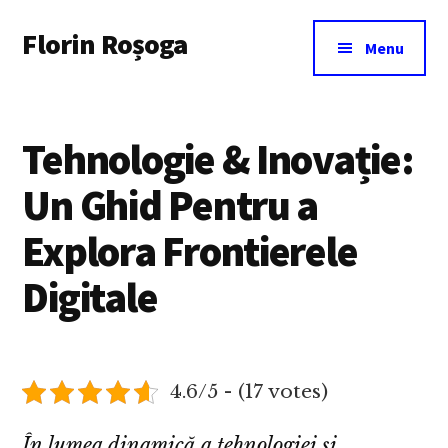
Additional
Skip
Florin Roșoga
to
menu
Menu
main
content
Tehnologie & Inovație:
Un Ghid Pentru a
Explora Frontierele
Digitale
4.6/5 - (17 votes)
În lumea dinamică a tehnologiei și