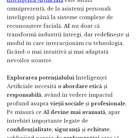
Inteligența Artificială
este astăzi
omniprezentă, de la asistenți personali
inteligenți până la sisteme complexe de
recunoaștere facială.
AI
nu doar că
transformă industrii întregi, dar redefinește și
modul în care interacționăm cu tehnologia,
făcând-o mai intuitivă și mai adaptată
nevoilor noastre.
Explorarea potențialului
Inteligenței
Artificiale necesită
o abordare etică
și
responsabilă
, având în vedere impactul
profund asupra
vieții sociale
și
profesionale
.
Pe măsură ce
AI devine mai avansată
, apar
întrebări importante legate de
confidențialitate
,
siguranță
și
echitate
,