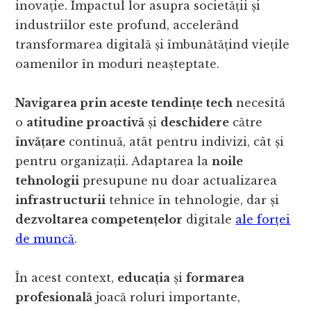
inovație. Impactul lor asupra societății și
industriilor este profund, accelerând
transformarea digitală și îmbunătățind viețile
oamenilor în moduri neașteptate.
Navigarea prin aceste tendințe tech
necesită
o
atitudine proactivă
și
deschidere
către
învățare
continuă, atât pentru indivizi, cât și
pentru organizații. Adaptarea la
noile
tehnologii
presupune nu doar actualizarea
infrastructurii
tehnice în tehnologie, dar și
dezvoltarea competențelor
digitale
ale forței
de muncă
.
În acest context,
educația
și
formarea
profesională
joacă roluri importante,