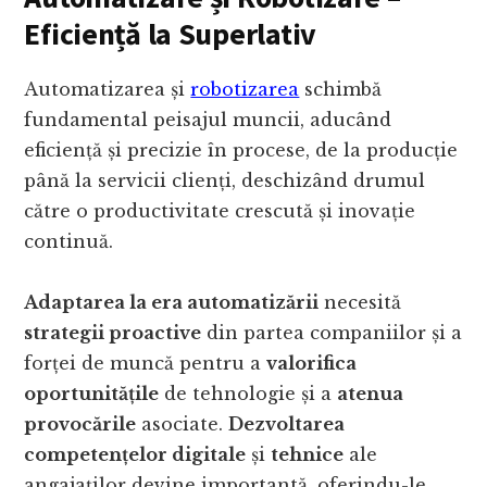
Eficiență la Superlativ
Automatizarea și
robotizarea
schimbă
fundamental peisajul muncii, aducând
eficiență și precizie în procese, de la producție
până la servicii clienți, deschizând drumul
către o productivitate crescută și inovație
continuă.
Adaptarea la era automatizării
necesită
strategii proactive
din partea companiilor și a
forței de muncă pentru a
valorifica
oportunitățile
de tehnologie și a
atenua
provocările
asociate.
Dezvoltarea
competențelor digitale
și
tehnice
ale
angajaților devine importantă, oferindu-le