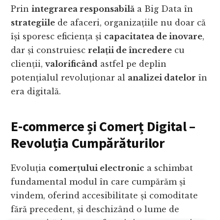
Prin
integrarea responsabilă
a Big Data în
strategiile
de afaceri, organizațiile nu doar că
își sporesc eficiența și
capacitatea de inovare
,
dar și construiesc
relații de încredere
cu
clienții,
valorificând
astfel pe deplin
potențialul revoluționar al
analizei datelor
în
era digitală.
E-commerce și Comerț Digital –
Revoluția Cumpărăturilor
Evoluția
comerțului electronic
a schimbat
fundamental modul în care cumpărăm și
vindem, oferind accesibilitate și comoditate
fără precedent, și deschizând o lume de