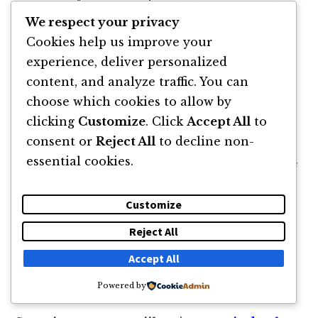
oportunități pentru afaceri și consumatori
We respect your privacy
deopotrivă.
Cookies help us improve your
experience, deliver personalized
Optimizarea
e
xperienței în e-commerce
content, and analyze traffic. You can
necesită o abordare
centrată pe client
,
choose which cookies to allow by
utilizând datele și
tehnologia
pentru a
clicking
Customize
. Click
Accept All
to
personaliza și a simplifica
procesul de
consent or
Reject All
to decline non-
cumpărare
. Integrarea
inteligenței artificiale
essential cookies.
și a
machine learning
pentru recomandări de
produse personalizate,
chatbot-uri
pentru
asistență în timp real și
platforme de analiză
Customize
comportamentală
pentru o înțelegere mai
Reject All
profundă a nevoilor și preferințelor clienților
Accept All
sunt importante pentru a rămâne
competitiv
în acest spațiu dinamic.
Powered by