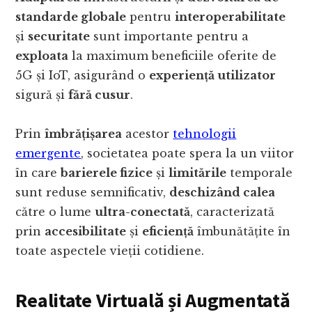
standarde globale
pentru
interoperabilitate
și
securitate
sunt importante pentru a
exploata
la maximum beneficiile oferite de
5G și IoT, asigurând o
experiență utilizator
sigură și
fără cusur
.
Prin
îmbrățișarea
acestor
tehnologii
emergente
, societatea poate spera la un viitor
în care
barierele fizice
și
limitările
temporale
sunt reduse semnificativ,
deschizând calea
către o lume
ultra-conectată
, caracterizată
prin
accesibilitate
și
eficiență
îmbunătățite în
toate aspectele vieții cotidiene.
Realitate Virtuală și Augmentată