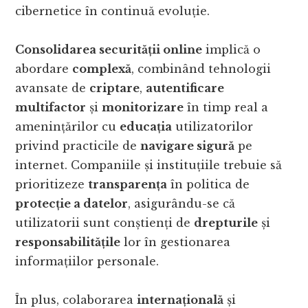
cibernetice în continuă evoluție.
Consolidarea securității online
implică o
abordare
complexă
, combinând tehnologii
avansate de
criptare
,
autentificare
multifactor
și
monitorizare
în timp real a
amenințărilor cu
educația
utilizatorilor
privind practicile de
navigare sigură
pe
internet. Companiile și instituțiile trebuie să
prioritizeze
transparența
în politica de
protecție a datelor
, asigurându-se că
utilizatorii sunt conștienți de
drepturile
și
responsabilitățile
lor în gestionarea
informațiilor personale.
În plus, colaborarea
internațională
și