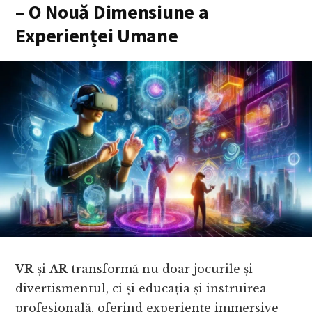
– O Nouă Dimensiune a
Experienței Umane
VR
și
AR
transformă nu doar jocurile și
divertismentul, ci și educația și instruirea
profesională, oferind experiențe immersive