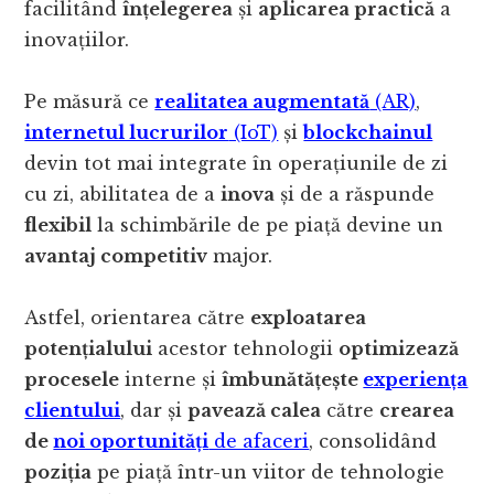
facilitând
înțelegerea
și
aplicarea practică
a
inovațiilor.
Pe măsură ce
realitatea augmentată
(AR)
,
internetul lucrurilor
(IoT)
și
blockchainul
devin tot mai integrate în operațiunile de zi
cu zi, abilitatea de a
inova
și de a răspunde
flexibil
la schimbările de pe piață devine un
avantaj competitiv
major.
Astfel, orientarea către
exploatarea
potențialului
acestor tehnologii
optimizează
procesele
interne și
îmbunătățește
experiența
clientului
, dar și
pavează calea
către
crearea
de
noi oportunități
de afaceri
, consolidând
poziția
pe piață într-un viitor de tehnologie