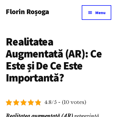
Additional
Skip
Florin Roșoga
to
menu
Menu
main
content
Realitatea
Augmentată (AR): Ce
Este și De Ce Este
Importantă?
4.8/5 - (10 votes)
Realitatea augmentată (AR)
reprezintă