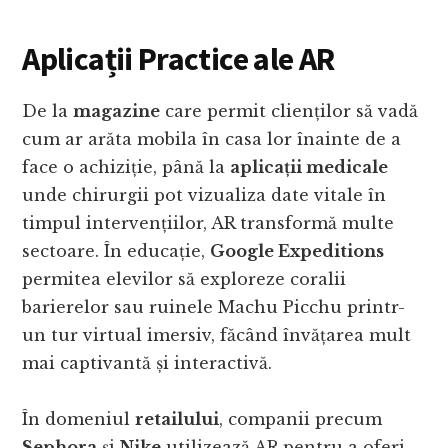
Aplicații Practice ale AR
De la
magazine
care permit clienților să vadă
cum ar arăta mobila în casa lor înainte de a
face o achiziție, până la
aplicații medicale
unde chirurgii pot vizualiza date vitale în
timpul intervențiilor, AR transformă multe
sectoare. În educație,
Google Expeditions
permitea elevilor să exploreze coralii
barierelor sau ruinele Machu Picchu printr-
un tur virtual imersiv, făcând învățarea mult
mai captivantă și interactivă.
În domeniul
retailului
, companii precum
Sephora
și
Nike
utilizează AR pentru a oferi