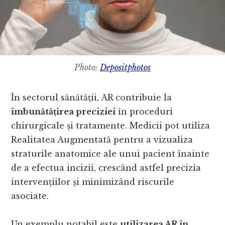
Photo:
Depositphotos
În sectorul sănătății, AR contribuie la
îmbunătățirea preciziei
în proceduri
chirurgicale și tratamente. Medicii pot utiliza
Realitatea Augmentată pentru a vizualiza
straturile anatomice ale unui pacient înainte
de a efectua incizii, crescând astfel precizia
intervențiilor și minimizând riscurile
asociate.
Un exemplu notabil este
utilizarea AR în