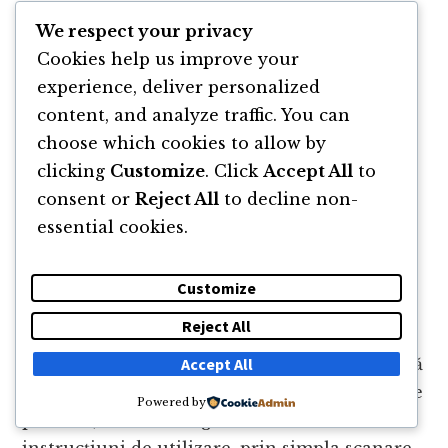
Cum contribuie AR la
We respect your privacy
îmbunătățirea experiențelor de
Cookies help us improve your
cumpărături?
experience, deliver personalized
content, and analyze traffic. You can
AR transformă comerțul oferind experiențe
choose which cookies to allow by
personalizate și interactive clienților.
clicking
Customize
. Click
Accept All
to
Magazinele pot utiliza AR pentru a oferi
consent or
Reject All
to decline non-
clienților posibilitatea de a proba virtual
essential cookies.
produsele înainte de a le cumpăra, cum ar fi
ochelarii sau îmbrăcămintea.
Customize
Aceasta nu numai că sporește satisfacția
Reject All
clienților, dar poate și reduce rata
returnărilor. De asemenea, AR poate fi folosită
Accept All
pentru a oferi informații suplimentare despre
Powered by
produse, cum ar fi ingrediente sau
instrucțiuni de utilizare, prin simpla scanare