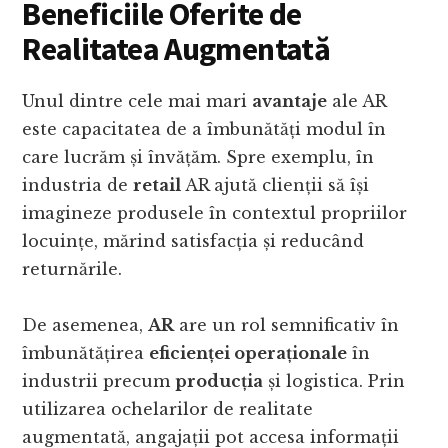
Beneficiile Oferite de
Realitatea Augmentată
Unul dintre cele mai mari
avantaje
ale AR
este capacitatea de a îmbunătăți modul în
care lucrăm și învățăm. Spre exemplu, în
industria de
retail
AR ajută clienții să își
imagineze produsele în contextul propriilor
locuințe, mărind satisfacția și reducând
returnările.
De asemenea,
AR
are un rol semnificativ în
îmbunătățirea
eficienței operaționale
în
industrii precum
producția
și logistica. Prin
utilizarea ochelarilor de realitate
augmentată, angajații pot accesa informații