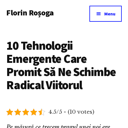
Additional
Skip
Florin Roșoga
to
menu
Menu
main
content
10 Tehnologii
Emergente Care
Promit Să Ne Schimbe
Radical Viitorul
4.5/5 - (10 votes)
Pe măsură ce trecem pragul unei noi ere