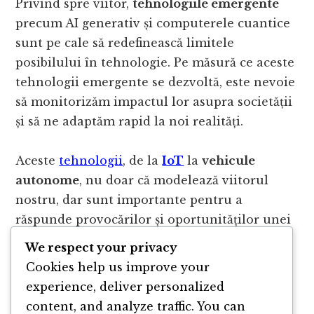
Privind spre viitor,
tehnologiile emergente
precum AI generativ și computerele cuantice
sunt pe cale să redefinească limitele
posibilului în tehnologie. Pe măsură ce aceste
tehnologii emergente se dezvoltă, este nevoie
să monitorizăm impactul lor asupra societății
și să ne adaptăm rapid la noi realități.
Aceste
tehnologii
, de la
IoT
la
vehicule
autonome
, nu doar că modelează viitorul
nostru, dar sunt importante pentru a
răspunde provocărilor și oportunităților unei
lumi tot mai conectate și automatizate.
We respect your privacy
Fiecare dintre ele aduce cu sine un potențial
Cookies help us improve your
imens de a îmbunătăți și transforma diferite
experience, deliver personalized
aspecte ale vieții moderne.
content, and analyze traffic. You can