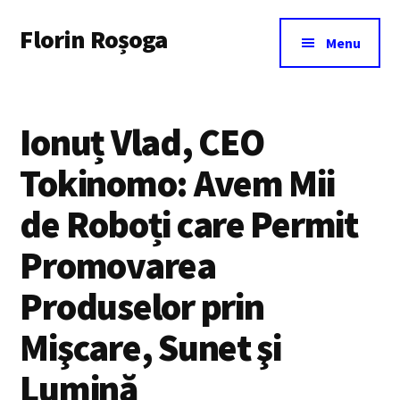
Additional
Skip
Florin Roșoga
to
menu
Menu
main
content
Ionuț Vlad, CEO
Tokinomo: Avem Mii
de Roboți care Permit
Promovarea
Produselor prin
Mişcare, Sunet şi
Lumină