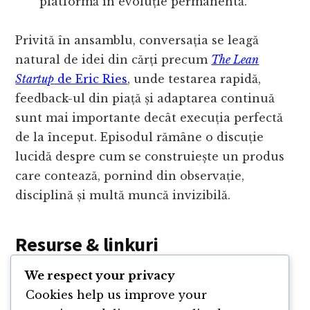
platformă în evoluție permanentă.
Privită în ansamblu, conversația se leagă
natural de idei din cărți precum
The Lean
Startup
de Eric Ries
, unde testarea rapidă,
feedback-ul din piață și adaptarea continuă
sunt mai importante decât execuția perfectă
de la început. Episodul rămâne o discuție
lucidă despre cum se construiește un produs
care contează, pornind din observație,
disciplină și multă muncă invizibilă.
Resurse & linkuri
We respect your privacy
Website Tokinomo
Cookies help us improve your
Mălin Iulian Ștefănescu