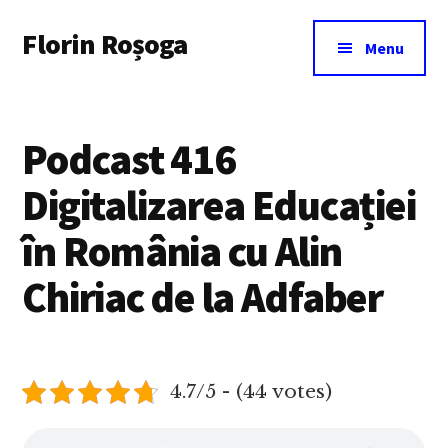
Additional
Skip
Florin Roșoga
to
menu
Menu
main
content
Podcast 416
Digitalizarea Educației
în România cu Alin
Chiriac de la Adfaber
4.7/5 - (44 votes)