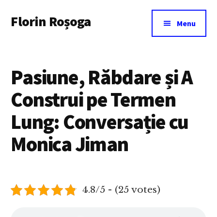
Additional
Skip
Florin Roșoga
to
menu
Menu
main
content
Pasiune, Răbdare și A
Construi pe Termen
Lung: Conversație cu
Monica Jiman
4.8/5 - (25 votes)