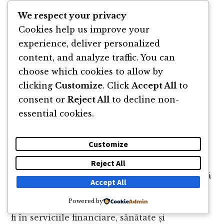
We respect your privacy
Securitatea Datelor
Cookies help us improve your
experience, deliver personalized
Unul dintre cele mai valoroase aspecte ale
content, and analyze traffic. You can
blockchainului este capacitatea sa de a
choose which cookies to allow by
proteja datele. Datorită structurii sale, este
clicking
Customize
. Click
Accept All
to
aproape imposibil să modifici sau să ștergi
consent or
Reject All
to decline non-
informații fără a fi detectat, oferind astfel o
essential cookies.
barieră robustă împotriva atacurilor
cibernetice și scurgerilor de date.
Customize
Implementarea blockchainului pentru
Reject All
securitatea datelor
este deosebit de
relevantă
Accept All
în industrii unde
confidențialitatea
și
Powered by
integritatea informațiilor sunt critice, cum ar
fi în serviciile financiare, sănătate și