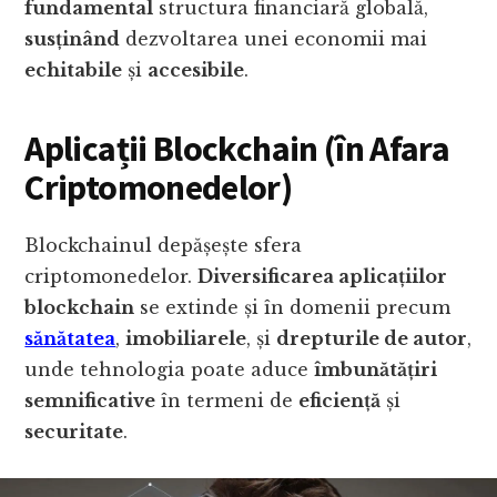
fundamental
structura financiară globală,
susținând
dezvoltarea unei economii mai
echitabile
și
accesibile
.
Aplicații Blockchain (în Afara
Criptomonedelor
)
Blockchainul depășește sfera
criptomonedelor.
Diversificarea aplicațiilor
blockchain
se extinde și în domenii precum
sănătatea
,
imobiliarele
, și
drepturile de autor
,
unde tehnologia poate aduce
îmbunătățiri
semnificative
în termeni de
eficiență
și
securitate
.