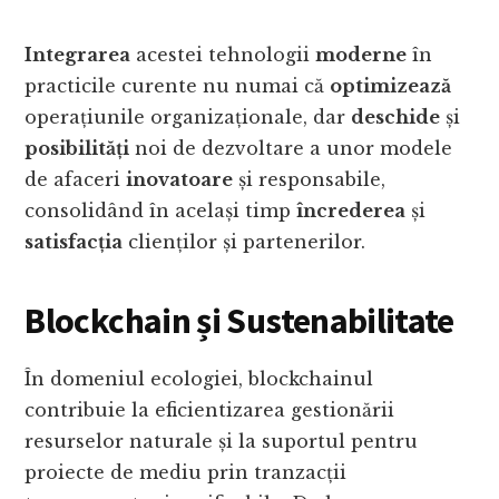
Integrarea
acestei tehnologii
moderne
în
practicile curente nu numai că
optimizează
operațiunile organizaționale, dar
deschide
și
posibilități
noi de dezvoltare a unor modele
de afaceri
inovatoare
și responsabile,
consolidând în același timp
încrederea
și
satisfacția
clienților și partenerilor.
Blockchain și Sustenabilitate
În domeniul ecologiei, blockchainul
contribuie la eficientizarea gestionării
resurselor naturale și la suportul pentru
proiecte de mediu prin tranzacții