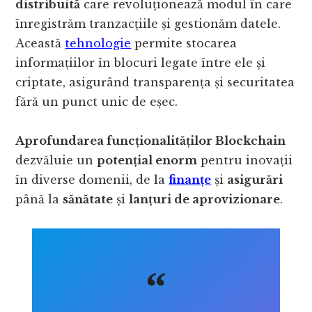
distribuită
care revoluționează modul în care
înregistrăm tranzacțiile și gestionăm datele.
Această
tehnologie
permite stocarea
informațiilor în blocuri legate între ele și
criptate, asigurând transparența și securitatea
fără un punct unic de eșec.
Aprofundarea funcționalităților Blockchain
dezvăluie un
potențial enorm
pentru inovații
în diverse domenii, de la
finanțe
și
asigurări
până la
sănătate
și
lanțuri de aprovizionare
.