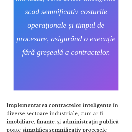
scad semnificativ costurile
operaționale și timpul de
procesare, asigurând o execuție
fără greșeală a contractelor.
Implementarea contractelor inteligente
în
diverse sectoare industriale, cum ar fi
imobiliare
,
finanțe
, și
administrația publică
,
poate
simplifica semnificativ
procesele