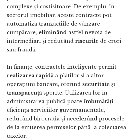
complexe și costisitoare. De exemplu, în
sectorul imobiliar, aceste contracte pot
automatiza tranzacțiile de vânzare-
cumpărare,
eliminând
astfel nevoia de
intermediari și reducând
riscurile
de erori
sau fraudă.
În finanțe, contractele inteligente permit
realizarea rapidă
a plăților și a altor
operațiuni bancare, oferind
securitate
și
transparență
sporite. Utilizarea lor în
administrarea publică poate
îmbunătăți
eficiența serviciilor guvernamentale,
reducând birocrația și
accelerând
procesele
de la emiterea permiselor până la colectarea
taxelor.