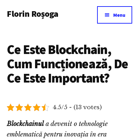
Additional
Skip
Florin Roșoga
to
menu
Menu
main
content
Ce Este Blockchain,
Cum Funcționează, De
Ce Este Important?
4.5/5 - (13 votes)
Blockchainul
a devenit o tehnologie
emblematică pentru inovația în era