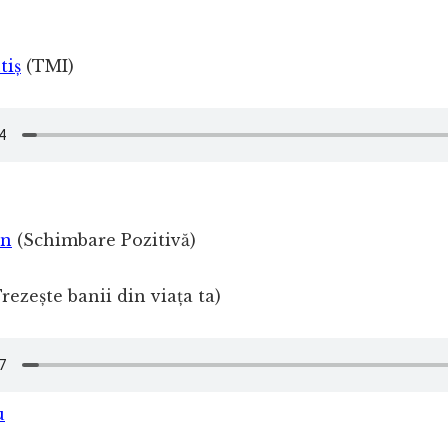
tiș
(TMI)
an
(Schimbare Pozitivă)
rezește banii din viața ta)
u