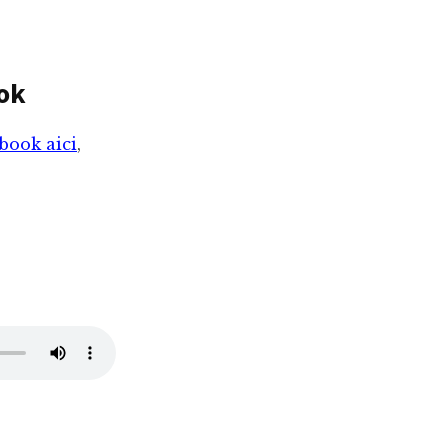
ook
book aici
,