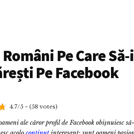
 Români Pe Care Să-i
rești Pe Facebook
4.7/5 - (58 votes)
oameni ale căror profil de Facebook obișnuiesc să-l
sesc acolo
conținut
interesant: sunt oameni pasion