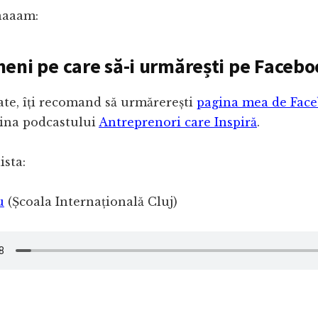
aaaam:
eni pe care să-i urmărești pe Faceb
ate, îți recomand să urmărerești
pagina mea de Face
gina podcastului
Antreprenori care Inspiră
.
ista:
u
(Școala Internațională Cluj)