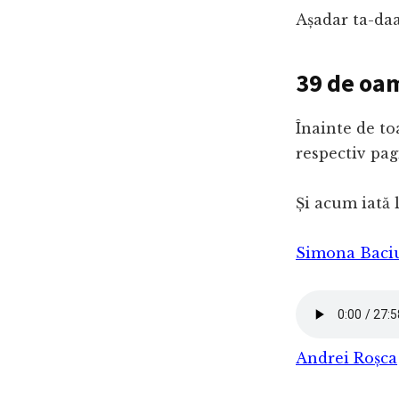
Așadar ta-da
39 de oam
Înainte de to
respectiv pa
Și acum iată l
Simona Baci
Andrei Roșca