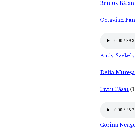
Remus Bălan
Octavian Pan
Andy Szekely
Delia Mureș
Liviu Păsat
(T
Corina Neag