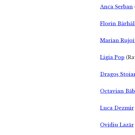
Anca Șerban
Florin Bărhă
Marian Rujo
Ligia Pop
(Ra
Dragoș Stoia
Octavian Bă
Luca Dezmir
Ovidiu Lazăr