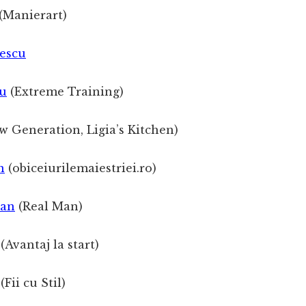
(Manierart)
lescu
iu
(Extreme Training)
w Generation, Ligia’s Kitchen)
n
(obiceiurilemaiestriei.ro)
ban
(Real Man)
(Avantaj la start)
(Fii cu Stil)