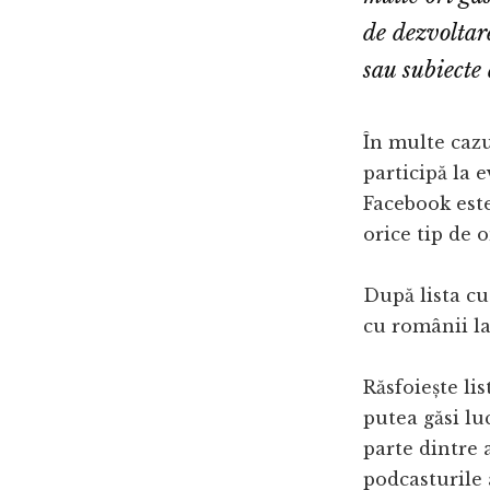
de dezvoltar
sau subiecte
În multe cazu
participă la 
Facebook este
orice tip de 
După lista c
cu românii la
Răsfoiește lis
putea găsi lu
parte dintre 
podcasturile a