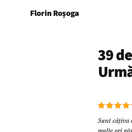
Additional
Skip
Florin Roșoga
to
menu
main
content
39 de
Urmă
Sunt câțiva 
multe ori gă