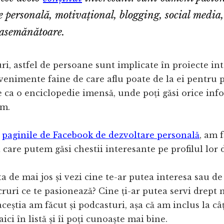
e personală, motivațional, blogging, social media
 asemănătoare.
ri, astfel de persoane sunt implicate în proiecte in
evenimente faine de care aflu poate de la ei pentru 
 ca o enciclopedie imensă, unde poți găsi orice info
om.
u
paginile de Facebook de dezvoltare personală
, am f
 care putem găsi chestii interesante pe profilul lor
ta de mai jos și vezi cine te-ar putea interesa sau de 
cruri ce te pasionează? Cine ți-ar putea servi drept
aceștia am făcut și podcasturi, așa că am inclus la câ
ici în listă și îi poți cunoaște mai bine.