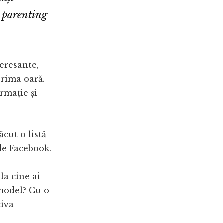
, parenting
teresante,
prima oară.
rmație și
ăcut o listă
 de Facebook.
la cine ai
 model? Cu o
țiva