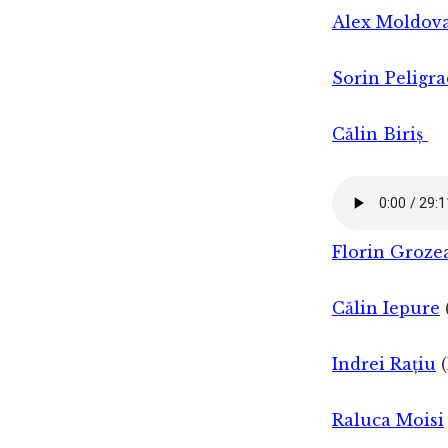
Alex Moldov
Sorin Peligr
Călin Biriș
Florin Groze
Călin Iepure
Indrei Rațiu
(
Raluca Moisi