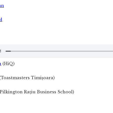
an
ad
a
(HiQ)
(Toastmasters Timișoara)
Pilkington Rațiu Business School)