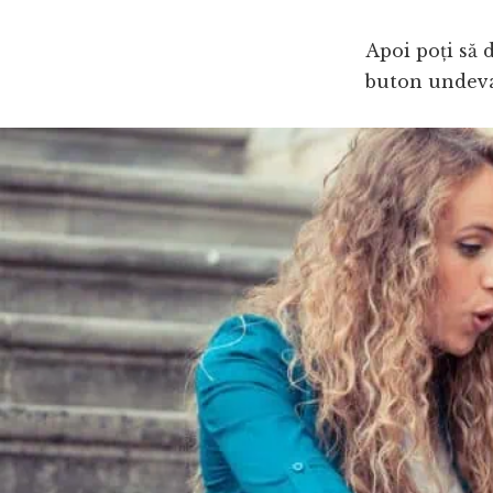
Apoi poți să 
buton undeva