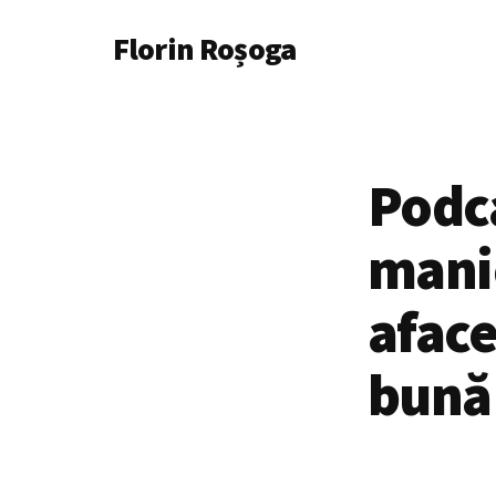
Additional
Skip
Florin Roșoga
to
menu
main
content
Podc
mani
aface
bună 