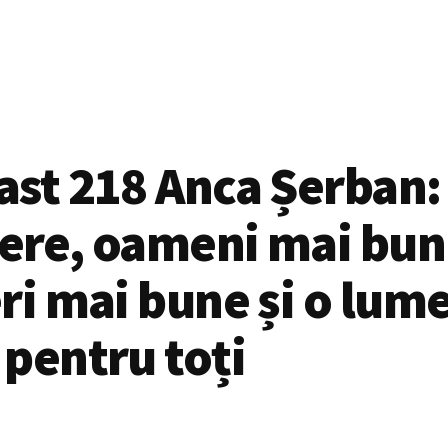
ast 218 Anca Șerban:
ere, oameni mai bun
ri mai bune și o lum
pentru toți