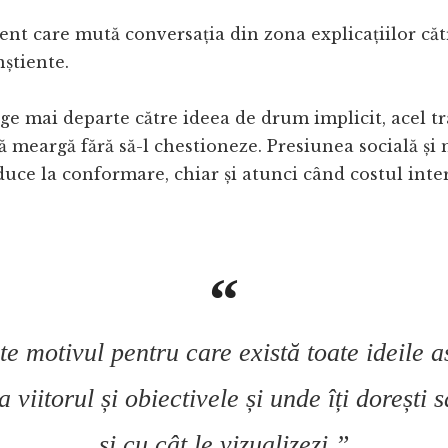
t care mută conversația din zona explicațiilor căt
nștiente.
e mai departe către ideea de drum implicit, acel t
ă meargă fără să-l chestioneze. Presiunea socială și
duce la conformare, chiar și atunci când costul inter
te motivul pentru care există toate ideile a
a viitorul și obiectivele și unde îți dorești 
și cu cât le vizualizezi.”