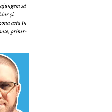
 ajungem să
hiar și
zona asta în
mate, printr-