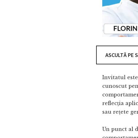
ASCULTĂ PE 
Invitatul est
cunoscut pen
comportament
reflecția apli
sau rețete ge
Un punct al di
comportament