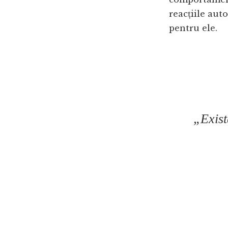
reacțiile aut
pentru ele.
„Exist