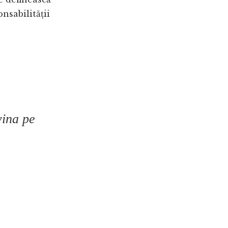
nsabilității
vina pe