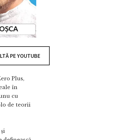
LTĂ PE YOUTUBE
Zero Plus,
eale în
-unu cu
lo de teorii
și
 definească