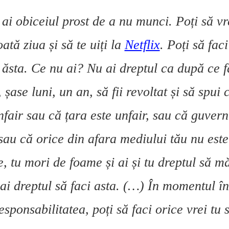
 ai obiceiul prost de a nu munci. Poți să vre
oată ziua și să te uiți la
Netflix
. Poți să faci
 ăsta. Ce nu ai? Nu ai dreptul ca după ce f
i, șase luni, un an, să fii revoltat și să spui
nfair sau că țara este unfair, sau că guvern
 sau că orice din afara mediului tău nu este
e, tu mori de foame și ai și tu dreptul să m
 ai dreptul să faci asta. (…) În momentul în
sponsabilitatea, poți să faci orice vrei tu 