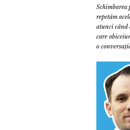
Schimbarea 
repetăm acele
atunci când 
care obiceiur
o conversați