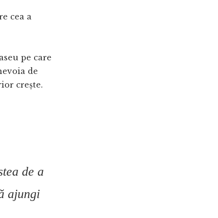
re cea a
raseu pe care
 nevoia de
ior crește.
stea de a
să ajungi