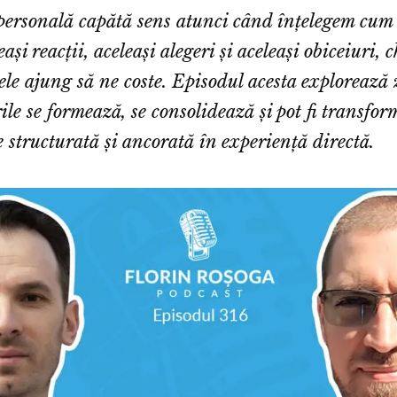
personală capătă sens atunci când înțelegem cum
ași reacții, aceleași alegeri și aceleași obiceiuri, c
ele ajung să ne coste. Episodul acesta explorează 
ile se formează, se consolidează și pot fi transfor
e structurată și ancorată în experiență directă.