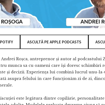
SPOTIFY
ASCULTĂ PE APPLE PODCASTS
ASCU
e Andrei Roșca, antreprenor și autor al podcastului 
tru munca sa cu oameni care își doresc schimbări r
e și decizii. Experiența lui combină lucrul unu-la
cată asupra felului în care funcționăm zi de zi, dinco
nerale.
scuției este legătura dintre copilărie, personalitate 
ele adulte. Modelele preluate devreme ajung să ne