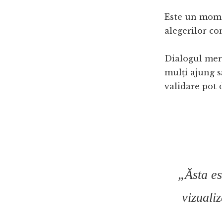
Este un momen
alegerilor co
Dialogul merg
mulți ajung s
validare pot 
„Ăsta es
vizualiz