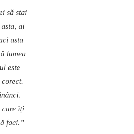
i să stai
 asta, ai
aci asta
 că lumea
ul este
 corect.
ănânci.
 care îți
să faci.”