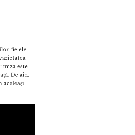
or, fie ele
varietatea
r miza este
ață. De aici
n aceleași