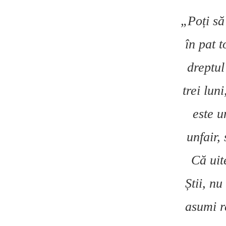
„Poți să
în pat t
dreptul
trei lun
este u
unfair,
Că uit
Știi, nu
asumi re