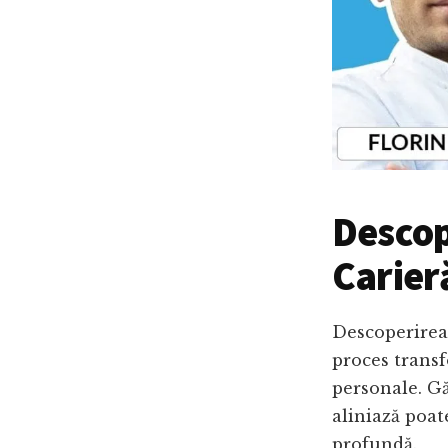
Descop
Carier
Descoperirea 
proces transf
personale. Gă
aliniază poat
profundă.