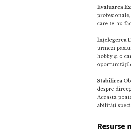
Evaluarea Ex
profesionale,
care te-au făc
Înțelegerea D
urmezi pasiun
hobby și o car
oportunitățil
Stabilirea O
despre direcți
Aceasta poate
abilități spec
Resurse 