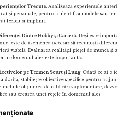
periențelor Trecute
. Analizează experiențele anteri
 cât și personale, pentru a identifica modele sau t
ut fericit și împlinit.
iferenței Dintre Hobby și Carieră
. Deși este importa
ile, este de asemenea necesar să recunoști diferen
ieră viabilă. Evaluarea realității pieței de muncă și 
or în domeniul ales este importantă.
biectivelor pe Termen Scurt și Lung
. Odată ce ai o 
a dorită, stabilește obiective specifice pentru a ajun
 include obținerea de calificări suplimentare, dezv
ifice sau crearea unei rețele în domeniul ales.
menționate