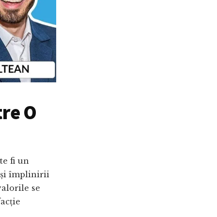
tre O
e fi un
i împlinirii
alorile se
facție