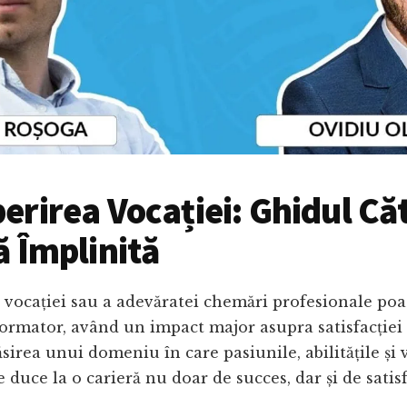
erirea Vocației: Ghidul Că
ă Împlinită
vocației sau a adevăratei chemări profesionale poat
ormator, având un impact major asupra satisfacției ș
sirea unui domeniu în care pasiunile, abilitățile și v
e duce la o carieră nu doar de succes, dar și de satis