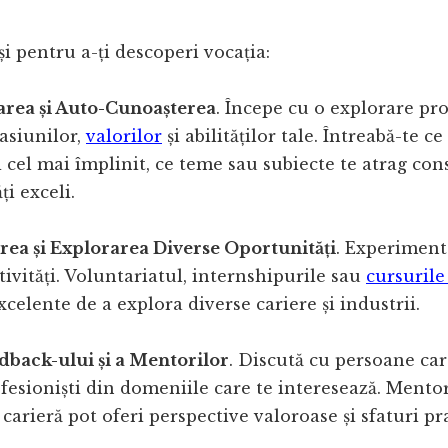
și pentru a-ți descoperi vocația:
area și Auto-Cunoașterea
. Începe cu o explorare pr
pasiunilor,
valorilor
și abilităților tale. Întreabă-te ce 
i cel mai împlinit, ce teme sau subiecte te atrag cons
ți exceli.
ea și Explorarea Diverse Oportunități
. Experiment
tivități. Voluntariatul, internshipurile sau
cursurile
xcelente de a explora diverse cariere și industrii.
dback-ului și a Mentorilor
. Discută cu persoane ca
ofesioniști din domeniile care te interesează. Mentori
 carieră pot oferi perspective valoroase și sfaturi pr