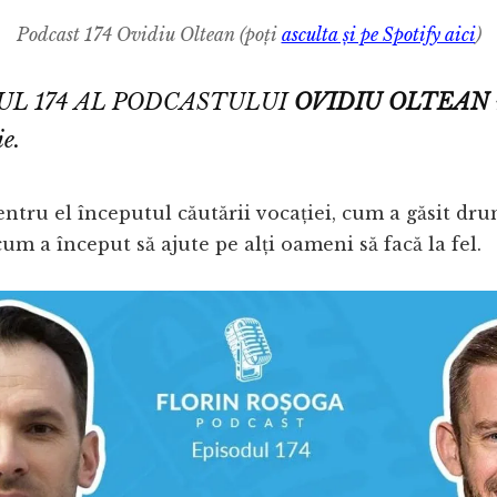
Podcast
174
Ovidiu Oltean
(poți
asculta și pe Spotify aici
)
UL 174 AL PODCASTULUI
OVIDIU OLTEAN
ie.
ntru el începutul căutării vocației, cum a găsit dr
cum a început să ajute pe alți oameni să facă la fel.