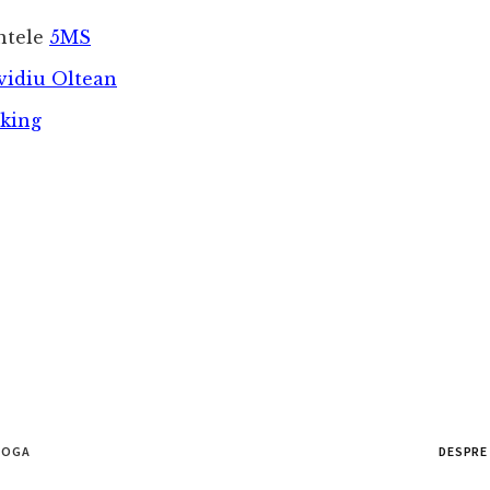
ntele
5MS
vidiu Oltean
aking
ȘOGA
DESPRE