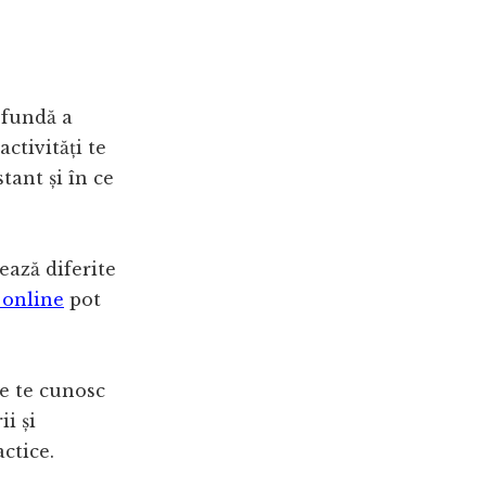
ofundă a
activități te
tant și în ce
ează diferite
 online
pot
re te cunosc
i și
actice.