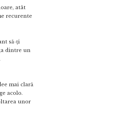
oare, atât
eme recurente
nt să-ți
ța dintre un
a
idee mai clară
ge acolo.
oltarea unor