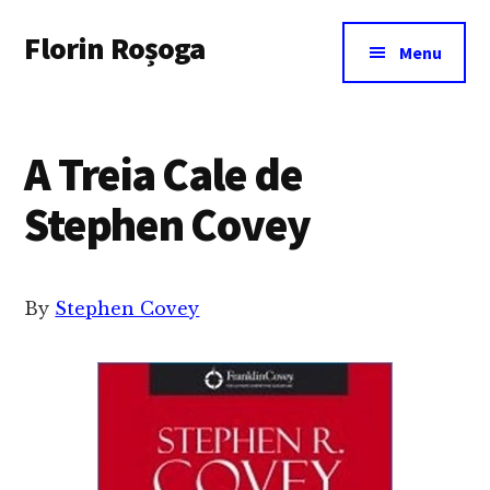
Additional
Skip
Florin Roșoga
to
menu
Menu
main
content
A Treia Cale de
Stephen Covey
By
Stephen Covey