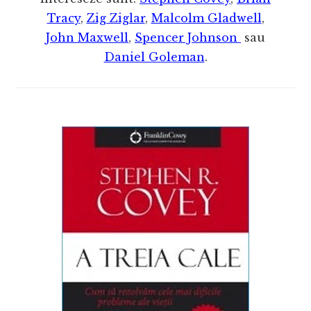
Tracy
,
Zig Ziglar
,
Malcolm Gladwell
,
John Maxwell
,
Spencer Johnson
sau
Daniel Goleman
.