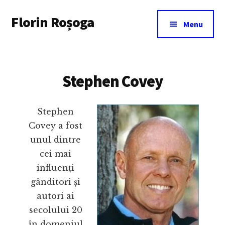
Additional
Skip
Florin Roșoga
to
menu
Menu
main
content
Stephen Covey
Stephen
Covey a fost
unul dintre
cei mai
influenți
gânditori și
autori ai
secolului 20
în domeniul