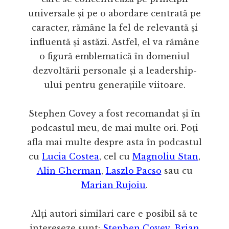
universale și pe o abordare centrată pe
caracter, rămâne la fel de relevantă și
influentă și astăzi. Astfel, el va rămâne
o figură emblematică în domeniul
dezvoltării personale și a leadership-
ului pentru generațiile viitoare.
Stephen Covey a fost recomandat și în
podcastul meu, de mai multe ori. Poți
afla mai multe despre asta în podcastul
cu
Lucia Costea
, cel cu
Magnoliu Stan
,
Alin Gherman
,
Laszlo Pacso
sau cu
Marian Rujoiu
.
Alți autori similari care e posibil să te
intereseze sunt:
Stephen Covey
,
Brian