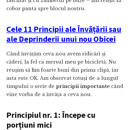
fascinat și cu zâmbetul pe buze – am reușit să
cobor panta spre blocul nostru.
Cele 11 Principii ale Învățării sau
ale Deprinderii unui nou Obicei
Când învățăm ceva nou avem ridicări și
căderi, la fel ca mersul meu pe bicicletă. Nu
reușim să fim foarte buni din prima clipă, iar
asta este OK. Am observat totuși de-a lungul
timpului o serie de
principii importante
când
vine vorba de a învăța a ceva nou.
Principiul nr. 1: Începe cu
porțiuni mici