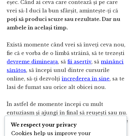
eșec. Când ai ceva care contează și pe care
vrei să-l duci la bun sfârșit, amintește-ți că
poți să produci scuze sau rezultate. Dar nu
ambele în același timp.
Există momente când vrei să înveți ceva nou,
fie că e vorba de o limbă străină, să te trezești
devreme dimineața
, să
fii asertiv
, să
mănânci
sănătos
, să începi unul dintre cursurile
online, să-ți dezvolți
încrederea în sine
, sa te
lasi de fumat sau orice alt obicei nou.
În astfel de momente începi cu mult
entuziasm și ajungi în final să reușești sau nu.
Diferența nu stă doar în cantitatea de energie
We respect your privacy
pe care o depuni, ci și în modul în care înveți.
Cookies help us improve your