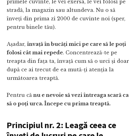
primele cuvinte, le vei exersa, le vei folosi pe
stradă, la magazin sau altundeva. Nu o să
înveți din prima zi 2000 de cuvinte noi (sper,
pentru binele tău).
Așadar,
învață în bucăți mici pe care să le poți
folosi cât mai repede
. Concentrează-te pe
treapta din fața ta, învață cum să o urci și doar
după ce ai trecut de ea mută-ți atenția la
următoarea treaptă.
Pentru că
nu e nevoie să vezi întreaga scară ca
să o poți urca. Începe cu prima treaptă.
Principiul nr. 2: Leagă ceea ce
înveți de lucruri pe care le