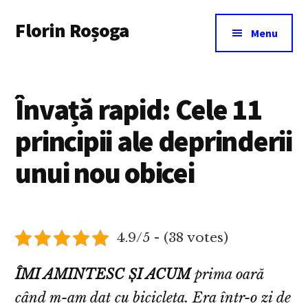
Additional
Skip
Florin Roșoga
to
menu
Menu
main
content
Învață rapid: Cele 11
principii ale deprinderii
unui nou obicei
4.9/5 - (38 votes)
ÎMI AMINTESC ȘI ACUM
prima oară
când m-am dat cu bicicleta. Era într-o zi de