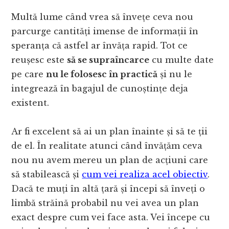
Multă lume când vrea să învețe ceva nou
parcurge cantități imense de informații în
speranța că astfel ar învăța rapid. Tot ce
reușesc este
să se supraîncarce
cu multe date
pe care
nu le folosesc în practică
și nu le
integrează în bagajul de cunoștințe deja
existent.
Ar fi excelent să ai un plan înainte și să te ții
de el. În realitate atunci când învățăm ceva
nou nu avem mereu un plan de acțiuni care
să stabilească și
cum vei realiza acel obiectiv
.
Dacă te muți în altă țară și începi să înveți o
limbă străină probabil nu vei avea un plan
exact despre cum vei face asta. Vei începe cu