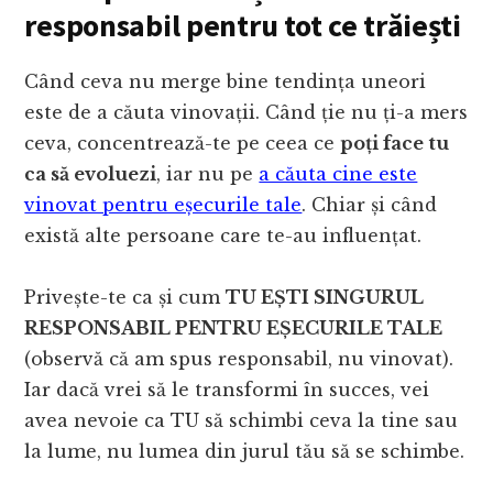
responsabil pentru tot ce trăiești
Când ceva nu merge bine tendința uneori
este de a căuta vinovații. Când ție nu ți-a mers
ceva, concentrează-te pe ceea ce
poți face tu
ca să evoluezi
, iar nu pe
a căuta cine este
vinovat pentru eșecurile tale
. Chiar și când
există alte persoane care te-au influențat.
Privește-te ca și cum
TU EȘTI SINGURUL
RESPONSABIL PENTRU EȘECURILE TALE
(observă că am spus responsabil, nu vinovat).
Iar dacă vrei să le transformi în succes, vei
avea nevoie ca TU să schimbi ceva la tine sau
la lume, nu lumea din jurul tău să se schimbe.