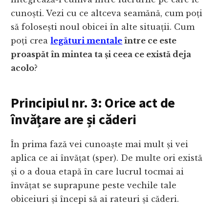
cunoști. Vezi cu ce altceva seamănă, cum poți
să folosești noul obicei în alte situații. Cum
poți crea
legături mentale
între ce este
proaspăt în mintea ta și ceea ce există deja
acolo
?
Principiul nr. 3: Orice act de
învățare are și căderi
În prima fază vei cunoaște mai mult și vei
aplica ce ai învățat (sper). De multe ori există
și o a doua etapă în care lucrul tocmai ai
învățat se suprapune peste vechile tale
obiceiuri și începi să ai rateuri și căderi.