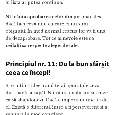
Și lista ar putea continua.
NU căuta aprobarea celor din jur
, mai ales
dacă faci ceva nou cu care ei nu sunt
obișnuiți. În mod normal reacția lor va fi una
de dezaprobare.
Tot ce ai nevoie este ca
ceilalți să respecte alegerile tale.
Principiul nr. 11: Du la bun sfârșit
ceea ce începi!
Și o ultimă idee: când te-ai apucat de ceva,
du-l până la capăt. Nu căuta explicații și scuze
ca să abandonezi. Dacă e important ține-te de
el. Există o diferență între a fi perseverent și a
renunța în mod conștient: