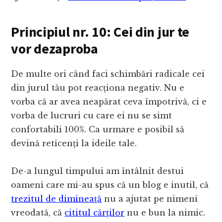
Principiul nr. 10: Cei din jur te
vor dezaproba
De multe ori când faci schimbări radicale cei
din jurul tău pot reacționa negativ. Nu e
vorba că ar avea neapărat ceva împotrivă, ci e
vorba de lucruri cu care ei nu se simt
confortabili 100%. Ca urmare e posibil să
devină reticenți la ideile tale.
De-a lungul timpului am întâlnit destui
oameni care mi-au spus că un blog e inutil, că
trezitul de dimineață
nu a ajutat pe nimeni
vreodată, că
cititul cărților
nu e bun la nimic.