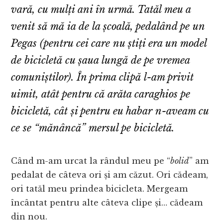
vară, cu mulți ani în urmă. Tatăl meu a
venit să mă ia de la școală, pedalând pe un
Pegas (pentru cei care nu știți era un model
de bicicletă cu șaua lungă de pe vremea
comuniștilor). În prima clipă l-am privit
uimit, atât pentru că arăta caraghios pe
bicicletă, cât și pentru eu habar n-aveam cu
ce se “
mănâncă
” mersul pe bicicletă.
Când m-am urcat la rândul meu pe “
bolid
” am
pedalat de câteva ori și am căzut. Ori cădeam,
ori tatăl meu prindea bicicleta. Mergeam
încântat pentru alte câteva clipe și… cădeam
din nou.