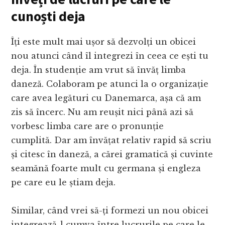
cunoști deja
Îți este mult mai ușor să dezvolți un obicei
nou atunci când îl integrezi în ceea ce ești tu
deja. În studenție am vrut să învăț limba
daneză. Colaboram pe atunci la o organizație
care avea legături cu Danemarca, așa că am
zis să încerc. Nu am reușit nici până azi să
vorbesc limba care are o pronunție
cumplită. Dar am învățat relativ rapid să scriu
și citesc în daneză, a cărei gramatică și cuvinte
seamănă foarte mult cu germana și engleza
pe care eu le știam deja.
Similar, când vrei să-ți formezi un nou obicei
integrează-l cumva între lucrurile pe care le