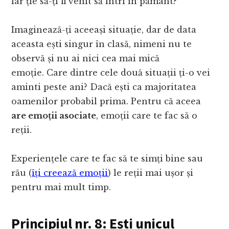
iar ție să-ți fi venit să intri în pământ?
Imaginează-ți aceeași situație, dar de data
aceasta ești singur în clasă, nimeni nu te
observă și nu ai nici cea mai mică
emoție. Care dintre cele două situații ți-o vei
aminti peste ani? Dacă ești ca majoritatea
oamenilor probabil prima. Pentru că aceea
are emoții asociate
, emoții care te fac să o
reții.
Experiențele care te fac să te simți bine sau
rău (
îți creează emoții
) le reții mai ușor și
pentru mai mult timp.
Principiul nr. 8: Ești unicul