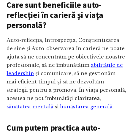
Care sunt beneficiile auto-
reflecției în carieră și viața
personală?
Auto-reflecția, Introspecția, Conștientizarea
de sine și Auto-observarea în carieră ne poate
ajuta să ne concentrăm pe obiectivele noastre
profesionale, să ne îmbunătățim
abilitățile de
leadership
și comunicare, să ne gestionăm
mai eficient timpul și să ne dezvoltăm
strategii pentru a promova. În viața personală,
acestea ne pot îmbunătăți
claritatea
,
sănătatea mentală
și
bunăstarea generală
.
Cum putem practica auto-