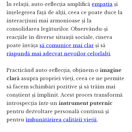
În relații, auto-reflecția amplifică
empatia
și
înțelegerea față de alții, ceea ce poate duce la
interacțiuni mai armonioase și la
consolidarea legăturilor. Observându-și
reacțiile în diverse situații sociale, cineva
poate învăța
să comunice mai clar
și să
răspundă mai adecvat nevoilor celorlalți
.
Practicând auto-reflecția, obținem o
imagine
clară
asupra propriei vieți, ceea ce ne permite
să facem schimbări pozitive și să trăim mai
conștient și împlinit. Acest proces transformă
introspecția într-un
instrument puternic
pentru dezvoltare personală continuă și
pentru
îmbunătățirea calității vieții
.