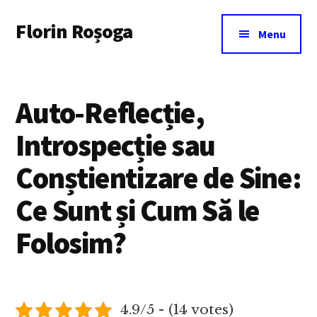
Additional
Skip
Florin Roșoga
to
menu
Menu
main
content
Auto-Reflecție,
Introspecție sau
Conștientizare de Sine:
Ce Sunt și Cum Să le
Folosim?
4.9/5 - (14 votes)