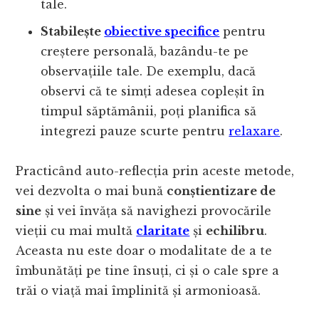
tale.
Stabilește
obiective specifice
pentru
creștere personală, bazându-te pe
observațiile tale. De exemplu, dacă
observi că te simți adesea copleșit în
timpul săptămânii, poți planifica să
integrezi pauze scurte pentru
relaxare
.
Practicând auto-reflecția prin aceste metode,
vei dezvolta o mai bună
conștientizare de
sine
și vei învăța să navighezi provocările
vieții cu mai multă
claritate
și
echilibru
.
Aceasta nu este doar o modalitate de a te
îmbunătăți pe tine însuți, ci și o cale spre a
trăi o viață mai împlinită și armonioasă.