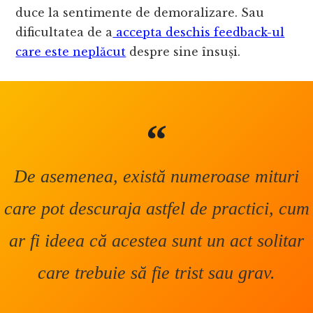
duce la sentimente de demoralizare. Sau
dificultatea de a
accepta deschis feedback-ul
care este neplăcut
despre sine însuși.
De asemenea, există numeroase mituri
care pot descuraja astfel de practici, cum
ar fi ideea că acestea sunt un act solitar
care trebuie să fie trist sau grav.