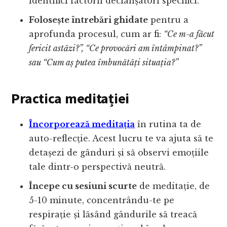
identifici factorii declanșatori specifici.
Folosește întrebări ghidate
pentru a
aprofunda procesul, cum ar fi:
“Ce m-a făcut
fericit astăzi?”, “Ce provocări am întâmpinat?”
sau “Cum aș putea îmbunătăți situația?”
Practica meditației
Încorporează meditația
în rutina ta de
auto-reflecție. Acest lucru te va ajuta să te
detașezi de gânduri și să observi emoțiile
tale dintr-o perspectivă neutră.
Începe cu sesiuni scurte
de meditație, de
5-10 minute, concentrându-te pe
respirație și lăsând gândurile să treacă