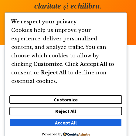
claritate
și
echilibru
.
We respect your privacy
Cookies help us improve your
experience, deliver personalized
content, and analyze traffic. You can
choose which cookies to allow by
clicking
Customize
. Click
Accept All
to
consent or
Reject All
to decline non-
essential cookies.
Customize
Reject All
DESPRE
NEWSLETTER
CĂUTARE
CONTACT
Accept All
Powered by
© 2011 -2026 TOATE DREPTURILE REZERVATE FLORIN ROȘOGA