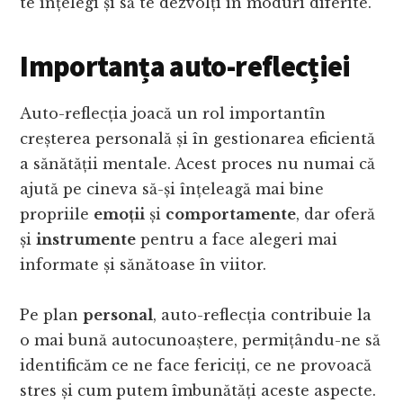
te înțelegi și să te dezvolți în moduri diferite.
Importanța auto-reflecției
Auto-reflecția joacă un rol importantîn
creșterea personală și în gestionarea eficientă
a sănătății mentale. Acest proces nu numai că
ajută pe cineva să-și înțeleagă mai bine
propriile
emoții
și
comportamente
, dar oferă
și
instrumente
pentru a face alegeri mai
informate și sănătoase în viitor.
Pe plan
personal
, auto-reflecția contribuie la
o mai bună autocunoaștere, permițându-ne să
identificăm ce ne face fericiți, ce ne provoacă
stres și cum putem îmbunătăți aceste aspecte.