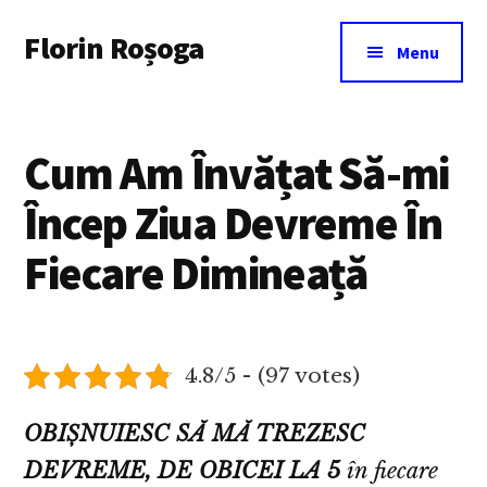
Additional
Skip
Florin Roșoga
to
menu
Menu
main
content
Cum Am Învățat Să-mi
Încep Ziua Devreme În
Fiecare Dimineață
4.8/5 - (97 votes)
OBIȘNUIESC SĂ MĂ TREZESC
DEVREME, DE OBICEI LA 5
în fiecare