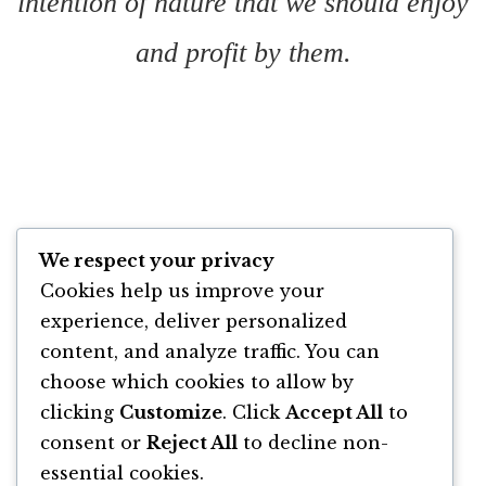
intention of nature that we should enjoy
and profit by them.
Satisfactia pe care o am cand vad ca pana la
We respect your privacy
ora 10 dimineata am realizat
cele mai
Cookies help us improve your
importante sarcini ale zilei
este principalul
experience, deliver personalized
meu beneficiu pentru ca ma trezesc devreme.
content, and analyze traffic. You can
choose which cookies to allow by
clicking
Customize
. Click
Accept All
to
consent or
Reject All
to decline non-
essential cookies.