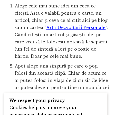
Alege cele mai bune idei din ceea ce
citești. Asta e valabil pentru o carte, un
articol, chiar și ceva ce ai citit aici pe blog
sau în cartea “
Arta Dezvoltării Personale
“.
Când citești un articol și găsești idei pe
care vrei să le folosești notează-le separat
(un fel de sinteză a lor) pe o foaie de
hârtie. Doar pe cele mai bune.
Apoi alege una singură pe care o poți
folosi din această clipă. Chiar de acum ce
ai putea folosi în viața de zi cu zi? Ce idee
ar putea deveni pentru tine un nou obicei
instant?
We respect your privacy
Și acum folosește acea idee. După ce o
Cookies help us improve your
stăpânești, faci același lucru cu celelalte
experience, deliver personalized