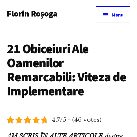
Additional
Skip
Florin Roșoga
to
menu
Menu
main
content
21 Obiceiuri Ale
Oamenilor
Remarcabili: Viteza de
Implementare
4.7/5 - (46 votes)
A
M SCRIS ÎN ALTE ARTICOLE
despre