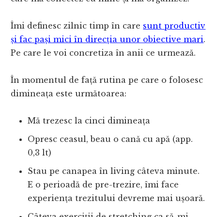
Îmi definesc zilnic timp în care
sunt productiv
și fac pași mici în direcția unor obiective mari
.
Pe care le voi concretiza în anii ce urmează.
În momentul de față rutina pe care o folosesc
dimineața este următoarea:
Mă trezesc la cinci dimineața
Opresc ceasul, beau o cană cu apă (app.
0,3 lt)
Stau pe canapea în living câteva minute.
E o perioadă de pre-trezire, îmi face
experiența trezitului devreme mai ușoară.
Câteva exerciții de stretching ca să-mi