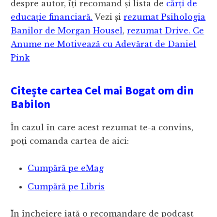
despre autor, îți recomand și lista de
cărți de
educație financiară.
Vezi și
rezumat Psihologia
Banilor de Morgan Housel
,
rezumat Drive. Ce
Anume ne Motivează cu Adevărat de Daniel
Pink
Citește cartea Cel mai Bogat om din
Babilon
În cazul în care acest rezumat te-a convins,
poți comanda cartea de aici:
Cumpără pe eMag
Cumpără pe Libris
În încheiere iată o recomandare de podcast