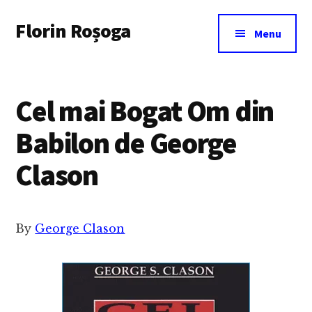
Additional
Skip
Florin Roșoga
to
menu
Menu
main
content
Cel mai Bogat Om din
Babilon de George
Clason
By
George Clason