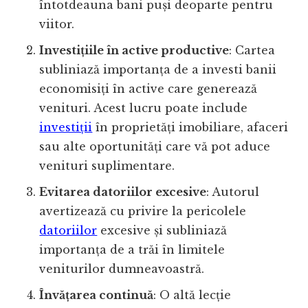
întotdeauna bani puși deoparte pentru
viitor.
Investițiile în active productive
: Cartea
subliniază importanța de a investi banii
economisiți în active care generează
venituri. Acest lucru poate include
investiții
în proprietăți imobiliare, afaceri
sau alte oportunități care vă pot aduce
venituri suplimentare.
Evitarea datoriilor excesive
: Autorul
avertizează cu privire la pericolele
datoriilor
excesive și subliniază
importanța de a trăi în limitele
veniturilor dumneavoastră.
Învățarea continuă
: O altă lecție