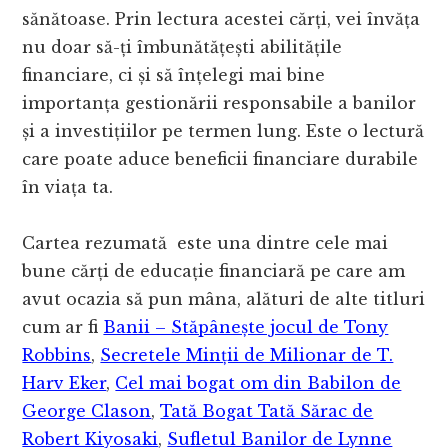
sănătoase. Prin lectura acestei cărți, vei învăța
nu doar să-ți îmbunătățești abilitățile
financiare, ci și să înțelegi mai bine
importanța gestionării responsabile a banilor
și a investițiilor pe termen lung. Este o lectură
care poate aduce beneficii financiare durabile
în viața ta.
Cartea rezumată este una dintre cele mai
bune cărți de educație financiară pe care am
avut ocazia să pun mâna, alături de alte titluri
cum ar fi
Banii – Stăpânește jocul de Tony
Robbins
,
Secretele Minții de Milionar de T.
Harv Eker
,
Cel mai bogat om din Babilon de
George Clason
,
Tată Bogat Tată Sărac de
Robert Kiyosaki
,
Sufletul Banilor de Lynne