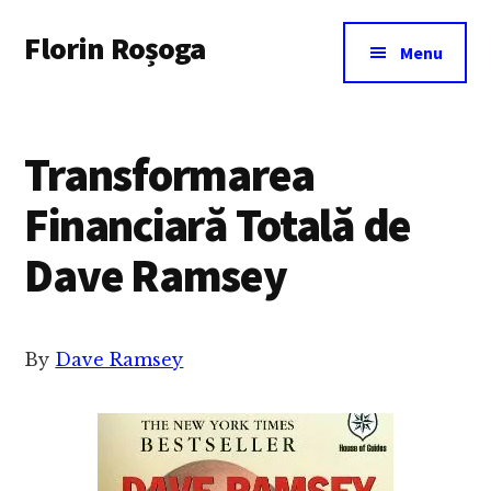
Additional
Skip
Florin Roșoga
to
menu
Menu
main
content
Transformarea
Financiară Totală de
Dave Ramsey
By
Dave Ramsey