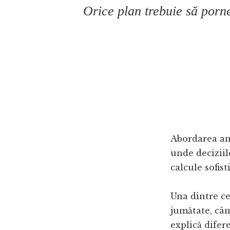
Orice plan trebuie să porne
Abordarea am
unde decizii
calcule sofist
Una dintre ce
jumătate, cân
explică difer