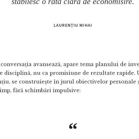
stabilesc o rată clară de economisire.
LAURENȚIU MIHAI
conversația avansează, apare tema planului de inves
 disciplină, nu ca promisiune de rezultate rapide. 
iu, se construiește în jurul obiectivelor personale ș
timp, fără schimbări impulsive: