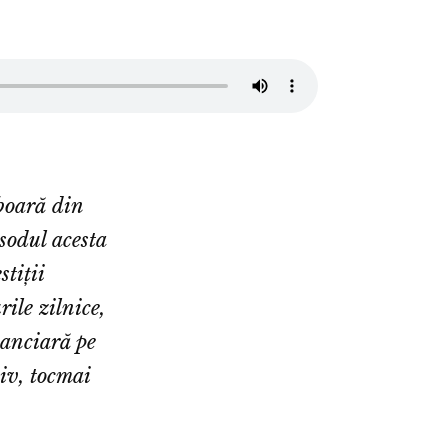
boară din
isodul acesta
tiții
rile zilnice,
nanciară pe
iv, tocmai