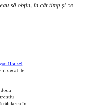
au să obțin, în cât timp și ce
gan Housel
,
ent decât de
a doua
aurențiu
că răbdarea în