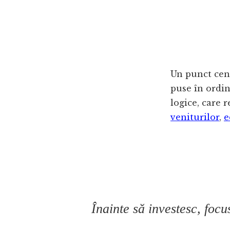
Un punct cent
puse în ordin
logice, care 
veniturilor
,
e
Înainte să investesc, focu