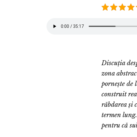
Discuția des
zona abstract
pornește de 
construit rea
răbdarea și c
termen lung.
pentru că sub