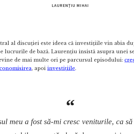
LAURENȚIU MIHAI
ral al discuției este ideea că investițiile vin abia d
e lucrurile de bază. Laurențiu insistă asupra unei s
revine de mai multe ori pe parcursul episodului:
cre
conomisirea
, apoi
investițiile
.
sul meu a fost să-mi cresc veniturile, ca să