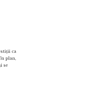
tiții ca
Un plan,
i se