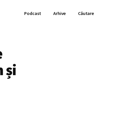
Podcast
Arhive
Căutare
e
 și