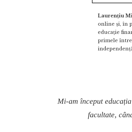
Laurențiu M
online și, în
educație fina
primele întreb
independență 
Mi-am început educația 
facultate, cân