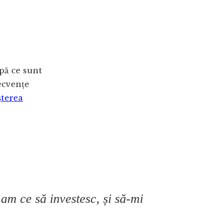
upă ce sunt
ecvențe
șterea
 am ce să investesc, și să-mi