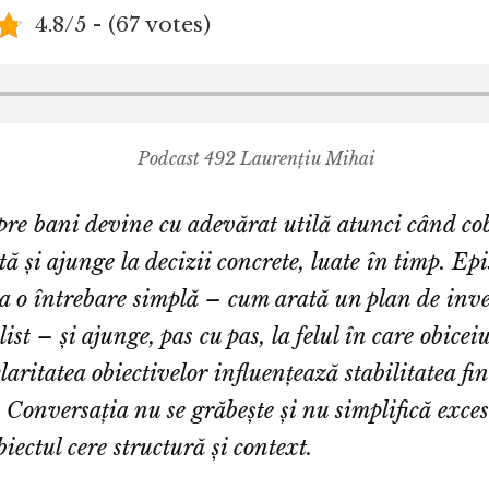
4.8/5 - (67 votes)
Podcast 492 Laurențiu Mihai
pre bani devine cu adevărat utilă atunci când co
ă și ajunge la decizii concrete, luate în timp. Ep
la o întrebare simplă – cum arată un plan de inves
list – și ajunge, pas cu pas, la felul în care obiceiu
laritatea obiectivelor influențează stabilitatea fi
 Conversația nu se grăbește și nu simplifică exces
iectul cere structură și context.