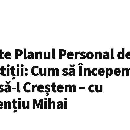
te Planul Personal d
tiții: Cum să Începem
ă-l Creștem – cu
ențiu Mihai