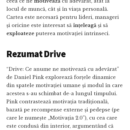
ceea ce ne
motivează
cu adevărat, atât la
locul de muncă, cât și în viața personală.
Cartea este necesară pentru lideri, manageri
și oricine este interesat să
înțeleagă
și să
exploateze
puterea motivației intrinseci.
Rezumat Drive
“Drive: Ce anume ne motivează cu adevărat”
de Daniel Pink explorează forțele dinamice
din spatele motivației umane și modul în care
acestea s-au schimbat de-a lungul timpului.
Pink contrastează motivația tradițională,
bazată pe recompense externe și pedepse (pe
care le numește „Motivația 2.0”), cu cea care
este condusă din interior, argumentând că