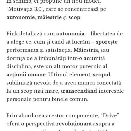
În schimb, el propune un nou model,
“Motivația 3.0”, care se concentrează pe
autonomie
,
măiestrie
și
scop
.
Pink detaliază cum
autonomia
– libertatea de
a alege ce, cum și când să lucrăm –
sporește
performanța și satisfacția.
Măiestria
, sau
dorința de a îmbunătăți într-o anumită
disciplină, este un alt motor puternic al
acțiunii umane
. Ultimul element,
scopul
,
subliniază nevoia de a avea munca conectată
la un scop mai mare,
transcendând
interesele
personale pentru binele comun.
Prin abordarea acestor componente, “Drive”
oferă o perspectivă
revoluționară
asupra a