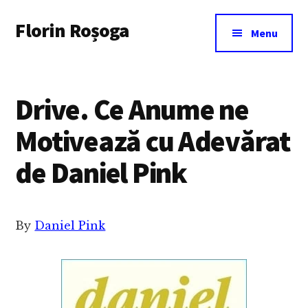
Additional
Skip
Florin Roșoga
to
menu
Menu
main
content
Drive. Ce Anume ne
Motivează cu Adevărat
de Daniel Pink
By
Daniel Pink