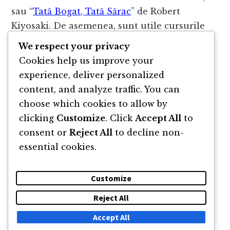
sau “
Tată Bogat, Tată Sărac
” de Robert
Kiyosaki. De asemenea, sunt utile cursurile
online oferite de platforme precum Coursera
We respect your privacy
sau Udemy, precum și bloguri și podcasturi
Cookies help us improve your
financiare. O listă extinsă de
cărți despre bani
experience, deliver personalized
și educație financiară am pus aici
.
content, and analyze traffic. You can
choose which cookies to allow by
clicking
Customize
. Click
Accept All
to
consent or
Reject All
to decline non-
essential cookies.
Customize
Reject All
DESPRE
NEWSLETTER
CĂUTARE
CONTACT
Accept All