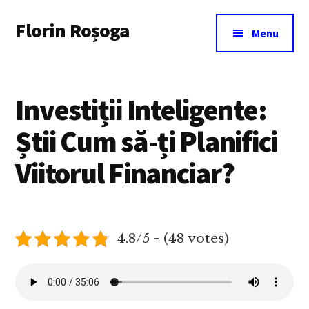
Additional
Skip
Florin Roșoga
to
menu
Menu
main
content
Investiții Inteligente:
Știi Cum să-ți Planifici
Viitorul Financiar?
4.8/5 - (48 votes)