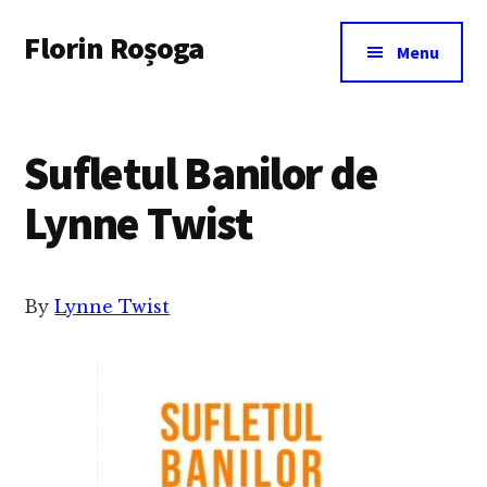
Additional
Skip
Florin Roșoga
to
menu
Menu
main
content
Sufletul Banilor de
Lynne Twist
By
Lynne Twist