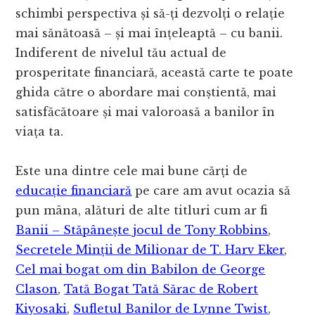
schimbi perspectiva și să-ți dezvolți o relație
mai sănătoasă – și mai înțeleaptă – cu banii.
Indiferent de nivelul tău actual de
prosperitate financiară, această carte te poate
ghida către o abordare mai conștientă, mai
satisfăcătoare și mai valoroasă a banilor în
viața ta.
Este una dintre cele mai bune cărți de
educație financiară
pe care am avut ocazia să
pun mâna, alături de alte titluri cum ar fi
Banii – Stăpânește jocul de Tony Robbins
,
Secretele Minții de Milionar de T. Harv Eker
,
Cel mai bogat om din Babilon de George
Clason
,
Tată Bogat Tată Sărac de Robert
Kiyosaki
,
Sufletul Banilor de Lynne Twist
,