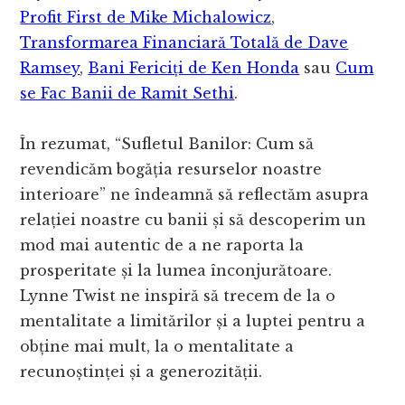
Profit First de Mike Michalowicz
,
Transformarea Financiară Totală de Dave
Ramsey
,
Bani Fericiți de Ken Honda
sau
Cum
se Fac Banii de Ramit Sethi
.
În rezumat, “Sufletul Banilor: Cum să
revendicăm bogăția resurselor noastre
interioare” ne îndeamnă să reflectăm asupra
relației noastre cu banii și să descoperim un
mod mai autentic de a ne raporta la
prosperitate și la lumea înconjurătoare.
Lynne Twist ne inspiră să trecem de la o
mentalitate a limitărilor și a luptei pentru a
obține mai mult, la o mentalitate a
recunoștinței și a generozității.