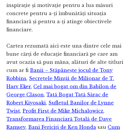
inspirație și motivație pentru a lua măsuri
concrete pentru a-ți îmbunătăți situația
financiară și pentru a-ți atinge obiectivele
financiare.
Cartea rezumată aici este una dintre cele mai
bune cărți de educație financiară pe care am
avut ocazia să pun mâna, alături de alte titluri
cum ar fi
Banii – Stăpânește jocul de Tony
Robbins
,
Secretele Minții de Milionar de T.
Harv Eker
,
Cel mai bogat om din Babilon de
George Clason
,
Tată Bogat Tată Sărac de
Robert Kiyosaki
,
Sufletul Banilor de Lynne
Twist
,
Profit First de Mike Michalowicz
,
Transformarea Financiară Totală de Dave
Ramsey
,
Bani Fericiți de Ken Honda
sau
Cum