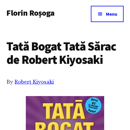
Additional
Skip
Florin Roșoga
to
menu
Menu
main
content
Tată Bogat Tată Sărac
de Robert Kiyosaki
By
Robert Kiyosaki