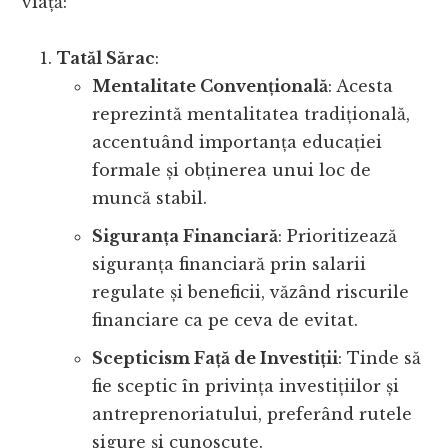
viață:
Tatăl Sărac
:
Mentalitate Convențională
: Acesta
reprezintă mentalitatea tradițională,
accentuând importanța educației
formale și obținerea unui loc de
muncă stabil.
Siguranța Financiară
: Prioritizează
siguranța financiară prin salarii
regulate și beneficii, văzând riscurile
financiare ca pe ceva de evitat.
Scepticism Față de Investiții
: Tinde să
fie sceptic în privința investițiilor și
antreprenoriatului, preferând rutele
sigure și cunoscute.