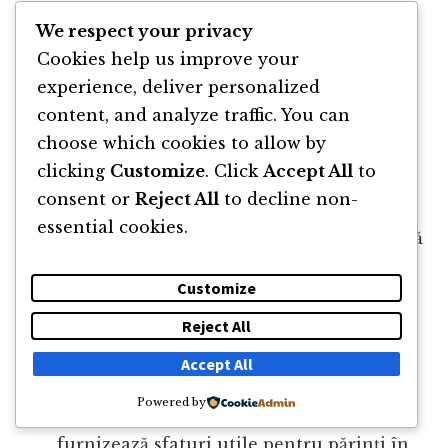
Robert Kiyosaki
este potrivită pentru o gamă
We respect your privacy
largă de cititori și categorii de persoane,
Cookies help us improve your
datorită conținutului său relevant și
experience, deliver personalized
informativ despre educația financiară și
content, and analyze traffic. You can
gestionarea banilor. Această carte este
choose which cookies to allow by
potrivită mai ales pentru:
clicking
Customize
. Click
Accept All
to
consent or
Reject All
to decline non-
Tineri
și
studenți
: Cartea oferă o
essential cookies.
introducere valoroasă în lumea financiară
și le ajută pe persoanele tinere să
Customize
înțeleagă concepte importante, cum ar fi
diferența dintre
active
și
pasive
,
Reject All
importanța
investițiilor
și cum să își
Accept All
gestioneze banii eficient
.
Powered by
Părinți
și
educați
: “
Tată bogat, tată sărac
”
furnizează sfaturi utile pentru părinți în