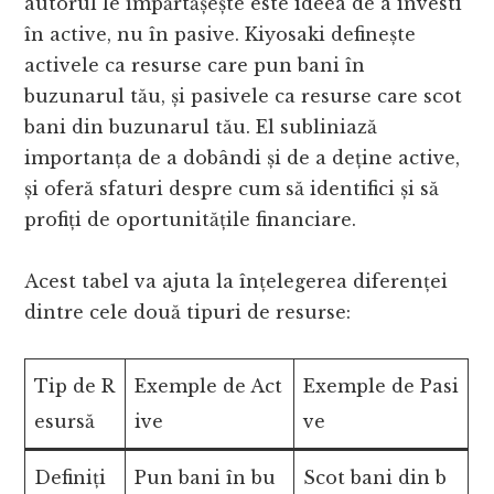
autorul le împărtășește este ideea de a investi
în active, nu în pasive. Kiyosaki definește
activele ca resurse care pun bani în
buzunarul tău, și pasivele ca resurse care scot
bani din buzunarul tău. El subliniază
importanța de a dobândi și de a deține active,
și oferă sfaturi despre cum să identifici și să
profiți de oportunitățile financiare.
Acest tabel va ajuta la înțelegerea diferenței
dintre cele două tipuri de resurse:
Tip de R
Exemple de Act
Exemple de Pasi
esursă
ive
ve
Definiți
Pun bani în bu
Scot bani din b