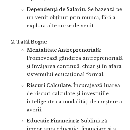
Dependență de Salariu
: Se bazează pe
un venit obținut prin muncă, fără a
explora alte surse de venit.
Tatăl Bogat
:
Mentalitate Antreprenorială
:
Promovează gândirea antreprenorială
și învățarea continuă, chiar și în afara
sistemului educațional formal.
Riscuri Calculate
: Încurajează luarea
de riscuri calculate și investițiile
inteligente ca modalități de creștere a
averii.
Educație Financiară
: Subliniază
importanța educației financiare și a