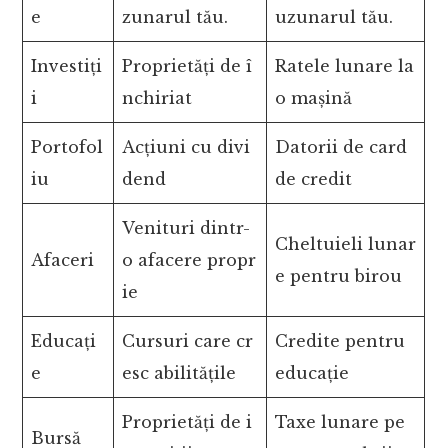
e
zunarul tău.
uzunarul tău.
Investiți
Proprietăți de î
Ratele lunare la
i
nchiriat
o mașină
Portofol
Acțiuni cu divi
Datorii de card
iu
dend
de credit
Venituri dintr-
Cheltuieli lunar
Afaceri
o afacere propr
e pentru birou
ie
Educați
Cursuri care cr
Credite pentru
e
esc abilitățile
educație
Proprietăți de i
Taxe lunare pe
Bursă