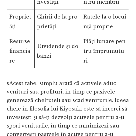
nvestiții
ntru membrii
Propriet
Chirii de la pro
Ratele la o locui
ăți
prietăți
nță proprie
Resurse
Plăți lunare pen
Dividende și do
financia
tru împrumutu
bânzi
re
ri
sAcest tabel simplu arată că activele aduc
venituri sau profituri, în timp ce pasivele
generează cheltuieli sau scad veniturile. Ideea
cheie în filosofia lui Kiyosaki este să încerci să
investești și să-ți dezvolți activele pentru a-ți
spori veniturile, în timp ce minimizezi sau
convertești pasivele în active pentru a-ți