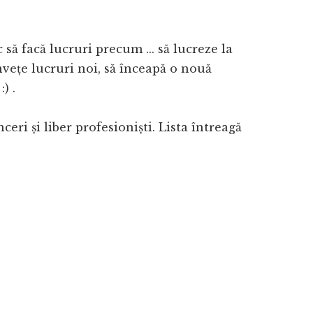
 să facă lucruri precum ... să lucreze la
nvețe lucruri noi, să înceapă o nouă
) .
eri și liber profesioniști. Lista întreagă