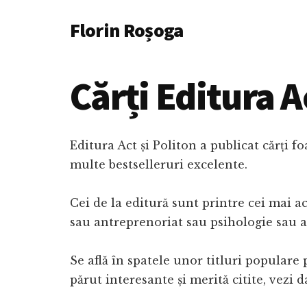
Additional
Skip
Florin Roșoga
to
menu
main
content
Cărți Editura A
Editura Act și Politon a publicat cărți 
multe bestselleruri excelente.
Cei de la editură sunt printre cei mai 
sau antreprenoriat sau psihologie sau a
Se află în spatele unor titluri populare 
părut interesante și merită citite, vezi d