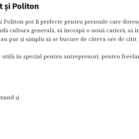
 și Politon
și Politon pot fi perfecte pentru personle care doresc
ndă cultura generală, să înceapă o nouă carieră, să î
sau pur și simplu să se bucure de câteva ore de citit :
e utilă în special pentru antreprenori, pentru freelanc
omand și