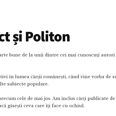
ct și Politon
foarte bune de la unii dintre cei mai cunoscuți autor
activi în lumea cărții românești, când vine vorba de
lte subiecte populare.
precum cele de mai jos. Am inclus cărți publicate de 
acă găsești ceva care îți face cu ochiul.