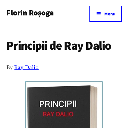
Additional
Skip
Florin Roșoga
to
menu
Menu
main
content
Principii de Ray Dalio
By
Ray Dalio