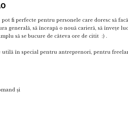
AO
 pot fi perfecte pentru personele care doresc să facă
ura generală, să înceapă o nouă carieră, să învețe lu
implu să se bucure de câteva ore de citit :) .
e utilă în special pentru antreprenori, pentru freelanc
comand și