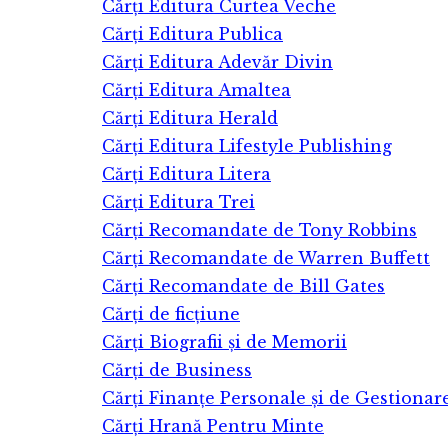
Cărți Editura Curtea Veche
Cărți Editura Publica
Cărți Editura Adevăr Divin
Cărți Editura Amaltea
Cărți Editura Herald
Cărți Editura Lifestyle Publishing
Cărți Editura Litera
Cărți Editura Trei
Cărți Recomandate de Tony Robbins
Cărți Recomandate de Warren Buffett
Cărți Recomandate de Bill Gates
Cărți de ficțiune
Cărți Biografii și de Memorii
Cărți de Business
Cărți Finanțe Personale și de Gestionar
Cărți Hrană Pentru Minte