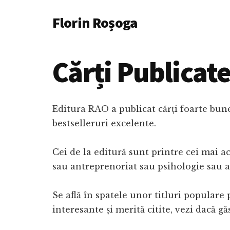
Additional
Skip
Florin Roșoga
to
menu
main
content
Cărți Publicat
Editura RAO a publicat cărți foarte bun
bestselleruri excelente.
Cei de la editură sunt printre cei mai 
sau antreprenoriat sau psihologie sau a
Se află în spatele unor titluri populare
interesante și merită citite, vezi dacă gă