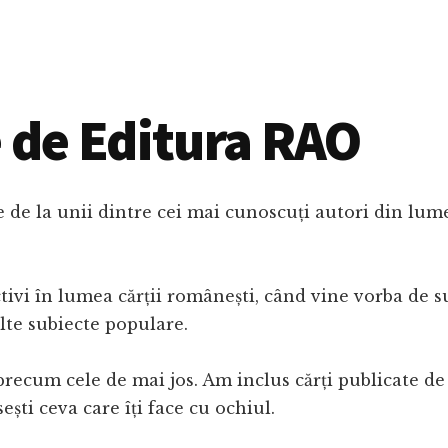
e de Editura RAO
e de la unii dintre cei mai cunoscuți autori din lum
activi în lumea cărții românești, când vine vorba de
lte subiecte populare.
 precum cele de mai jos. Am inclus cărți publicate d
sești ceva care îți face cu ochiul.