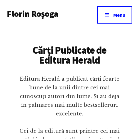
Additional
Skip
Florin Roșoga
to
menu
Menu
main
content
Cărți Publicate de
Editura Herald
Editura Herald a publicat cărți foarte
bune de la unii dintre cei mai
cunoscuți autori din lume. Și au deja
în palmares mai multe bestselleruri
excelente.
Cei de la editură sunt printre cei mai