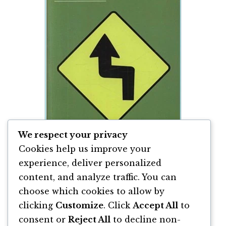
We respect your privacy
Cookies help us improve your
experience, deliver personalized
content, and analyze traffic. You can
Redirect: Noua Știință a Schimbării
Psihologice de Timothy Wilson
choose which cookies to allow by
clicking
Customize
. Click
Accept All
to
By
Timothy Wilson
consent or
Reject All
to decline non-