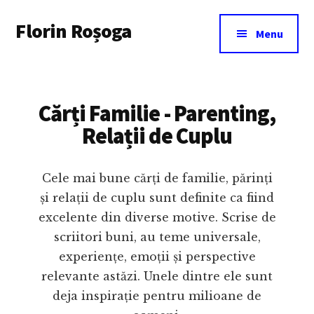
Additional
Skip
Florin Roșoga
to
menu
Menu
main
content
Cărți Familie - Parenting,
Relații de Cuplu
Cele mai bune cărți de familie, părinți
și relații de cuplu sunt definite ca fiind
excelente din diverse motive. Scrise de
scriitori buni, au teme universale,
experiențe, emoții și perspective
relevante astăzi. Unele dintre ele sunt
deja inspirație pentru milioane de