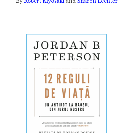
By
Robert Kiyosaki
and
Sharon Lechter