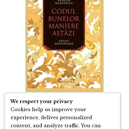
We respect your privacy
Codul Bunelor Maniere Astăzi de Aurelia
Cookies help us improve your
Marinescu
experience, deliver personalized
content, and analyze traffic. You can
By
Aurelia Marinescu