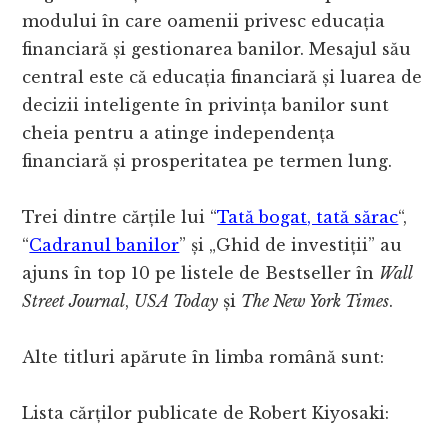
modului în care oamenii privesc educația
financiară și gestionarea banilor. Mesajul său
central este că educația financiară și luarea de
decizii inteligente în privința banilor sunt
cheia pentru a atinge independența
financiară și prosperitatea pe termen lung.
Trei dintre cărțile lui “
Tată bogat, tată sărac
“,
“
Cadranul banilor
” și „Ghid de investiții” au
ajuns în top 10 pe listele de Bestseller în
Wall
Street Journal
,
USA Today
și
The New York Times
.
Alte titluri apărute în limba română sunt:
Lista cărților publicate de Robert Kiyosaki: