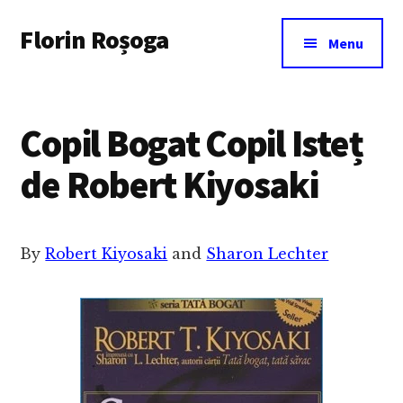
Additional
Skip
Florin Roșoga
to
menu
Menu
main
content
Copil Bogat Copil Isteț
de Robert Kiyosaki
By
Robert Kiyosaki
and
Sharon Lechter