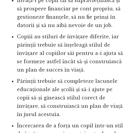
Învață-i pe copii tăi să supraviețuiască și
să prospere financiar pe cont propriu, să
gestioneze finanțele, să nu fie prinși în
datorii și să nu aibă nevoie de un job.
Copiii au stiluri de învățare diferite, iar
părinții trebuie să înțeleagă stilul de
învățare al copiilor săi pentru a-i ajuta să
se formeze astfel încât să-și construiască
un plan de succes în viață.
Părinții trebuie să completeze lacunele
educaționale ale școlii și să-i ajute pe
copii să-și găsească stilul corect de
învățare, să construiască un plan de viață
în jurul acestuia.
Încercarea de a forța un copil într-un stil