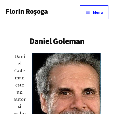
Additional
Skip
Florin Roșoga
to
menu
Menu
main
content
Daniel Goleman
Dani
el
Gole
man
este
un
autor
și
psiho