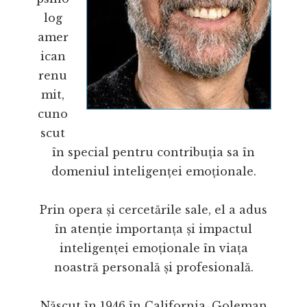
log
amer
ican
renu
mit,
cuno
scut
în special pentru contribuția sa în
domeniul inteligenței emoționale.
Prin opera și cercetările sale, el a adus
în atenție importanța și impactul
inteligenței emoționale în viața
noastră personală și profesională.
Născut în 1946 în California, Goleman