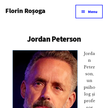
Additional
Skip
Florin Roșoga
to
menu
Menu
main
content
Jordan Peterson
Jorda
n
Peter
son,
un
psiho
log și
profe
sor