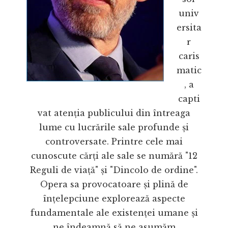
univ
ersita
r
caris
matic
, a
capti
vat atenția publicului din întreaga
lume cu lucrările sale profunde și
controversate. Printre cele mai
cunoscute cărți ale sale se numără "12
Reguli de viață" și "Dincolo de ordine".
Opera sa provocatoare și plină de
înțelepciune explorează aspecte
fundamentale ale existenței umane și
ne îndeamnă să ne asumăm