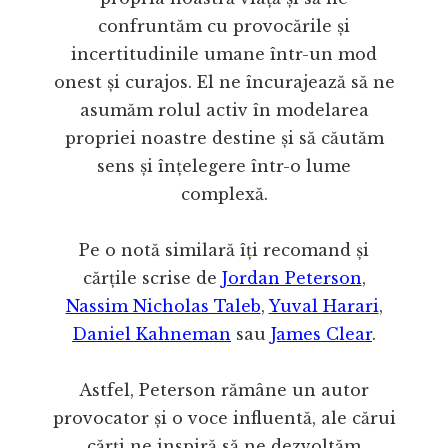
confruntăm cu provocările și
incertitudinile umane într-un mod
onest și curajos. El ne încurajează să ne
asumăm rolul activ în modelarea
propriei noastre destine și să căutăm
sens și înțelegere într-o lume
complexă.
Pe o notă similară îți recomand și
cărțile scrise de
Jordan Peterson
,
Nassim Nicholas Taleb
,
Yuval Harari
,
Daniel Kahneman
sau
James Clear
.
Astfel, Peterson rămâne un autor
provocator și o voce influentă, ale cărui
cărți ne inspiră să ne dezvoltăm